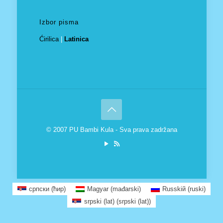
Izbor pisma
Ćirilica
|
Latinica
© 2007 PU Bambi Kula - Sva prava zadržana
српски (ћир)
Magyar
(
mađarski
)
Russkiй
(
ruski
)
srpski (lat)
(
srpski (lat)
)