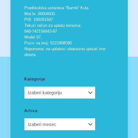
Predškolska ustanova “Bambi“ Kula
Mat.br. 08004935
PIB: 100261597
Tekući račun za uplatu boravka:
840-742156843-87
Model 97,
Poziv na broj: 5221808590
Napomena: na uplatnici obavezno upisati ime
deteta.
Kategorije
Kategorije
Arhiva
Arhiva