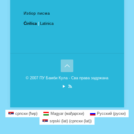
Избор писма
Ćirilica
|
Latinica
© 2007 ПУ Бамби Кула - Сва права задржана
српски (ћир)
Magyar
(
мађарски
)
Русский
(
руски
)
srpski (lat)
(
српски (lat)
)