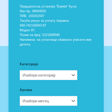
Предшколска установа “Бамби“ Кула
Мат.бр. 08004935
ПИБ: 100261597
Текући рачун за уплату боравка:
840-742156843-87
Модел 97,
Позив на број: 5221808590
Напомена: на уплатници обавезно уписати име
детета.
Категорије
Категорије
Архива
Архива