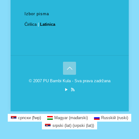
Izbor pisma
Ćirilica
|
Latinica
© 2007 PU Bambi Kula - Sva prava zadržana
српски (ћир)
Magyar
(
mađarski
)
Russkiй
(
ruski
)
srpski (lat)
(
srpski (lat)
)