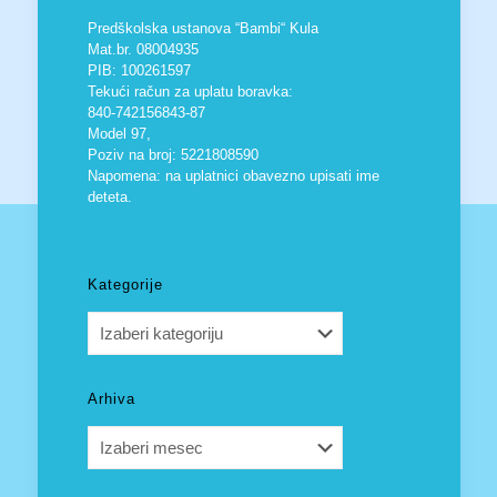
Predškolska ustanova “Bambi“ Kula
Mat.br. 08004935
PIB: 100261597
Tekući račun za uplatu boravka:
840-742156843-87
Model 97,
Poziv na broj: 5221808590
Napomena: na uplatnici obavezno upisati ime
deteta.
Kategorije
Kategorije
Arhiva
Arhiva