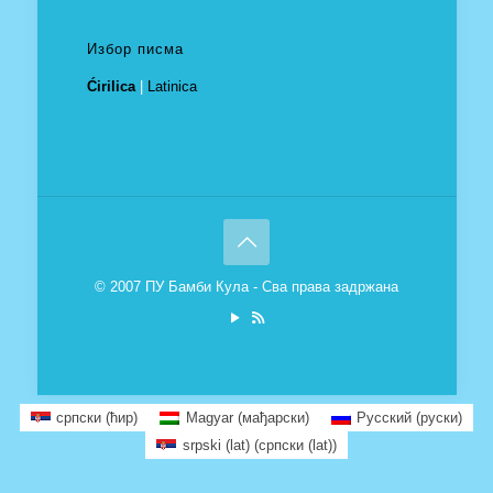
Избор писма
Ćirilica
|
Latinica
© 2007 ПУ Бамби Кула - Сва права задржана
српски (ћир)
Magyar
(
мађарски
)
Русский
(
руски
)
srpski (lat)
(
српски (lat)
)