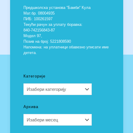
Предшколска установа “Бамби“ Кула
Мат.бр. 08004935
ПИБ: 100261597
Текући рачун за уплату боравка:
840-742156843-87
Модел 97,
Позив на број: 5221808590
Напомена: на уплатници обавезно уписати име
детета.
Категорије
Категорије
Архива
Архива