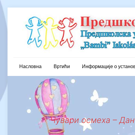
Насловна
Вртићи
Информације о устано
Чувари осмеха – Дан 