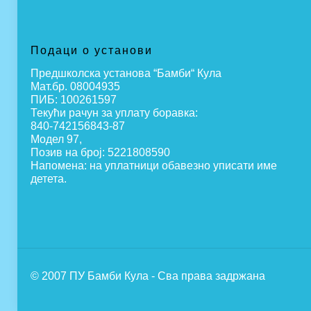
Подаци о установи
Предшколска установа “Бамби“ Кула
Мат.бр. 08004935
ПИБ: 100261597
Текући рачун за уплату боравка:
840-742156843-87
Модел 97,
Позив на број: 5221808590
Напомена: на уплатници обавезно уписати име
детета.
© 2007 ПУ Бамби Кула - Сва права задржана