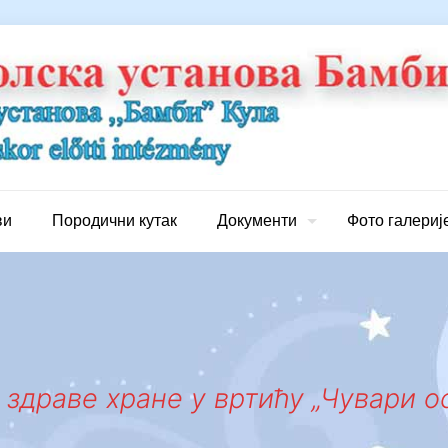
ви
Породични кутак
Документи
Фото галериј
здраве хране у вртићу „Чувари осм