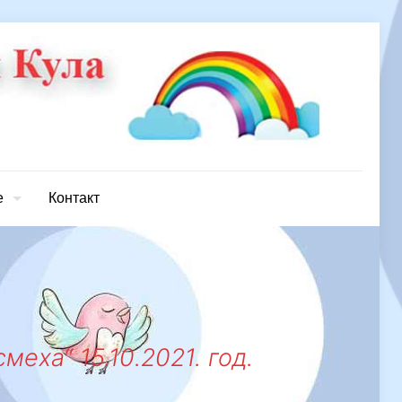
е
Контакт
еха“ 15.10.2021. год.