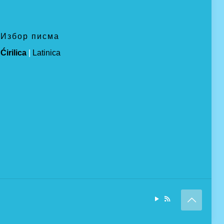
Избор писма
Ćirilica
|
Latinica