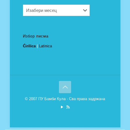
Архива
Избор писма
Ćirilica
|
Latinica
© 2007 ПУ Бамби Кула - Сва права задржана