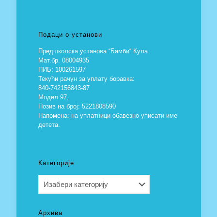
Подаци о установи
Предшколска установа “Бамби“ Кула
Мат.бр. 08004935
ПИБ: 100261597
Текући рачун за уплату боравка:
840-742156843-87
Модел 97,
Позив на број: 5221808590
Напомена: на уплатници обавезно уписати име
детета.
Категорије
Категорије
Архива