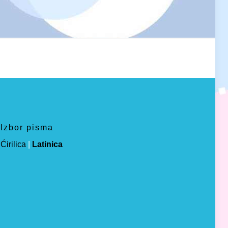
Izbor pisma
Ćirilica
|
Latinica