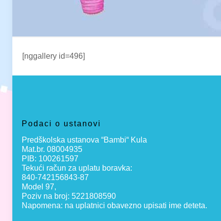
[nggallery id=496]
Podaci o ustanovi
Predškolska ustanova “Bambi“ Kula
Mat.br. 08004935
PIB: 100261597
Tekući račun za uplatu boravka:
840-742156843-87
Model 97,
Poziv na broj: 5221808590
Napomena: na uplatnici obavezno upisati ime deteta.