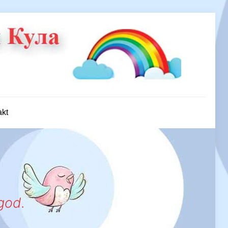
akt
god.