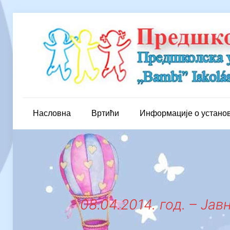
Насловна
Вртићи
Информације о устано
08.04.2014. год. – Ј