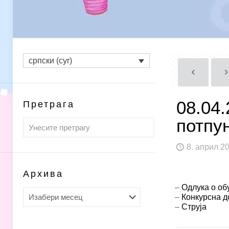
српски (cyr)
08.04.
Претрага
потпу
8. април 20
Архива
–
Одлука о об
Архива
–
Конкурсна д
–
Струја