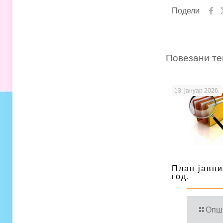
Подели
Повезани те
13. јануар 2026.
План јавни
год.
Опш