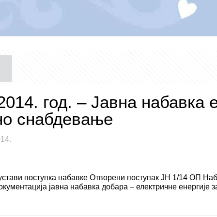
2014. год. – Јавна набавка 
но снабдевање
14.
устави поступка набавке Отворени поступак ЈН 1/14 ОП Наб
окументација јавна набавка добара – електричне енергије за