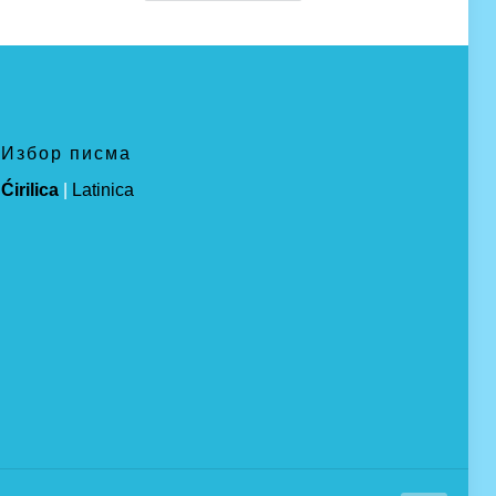
Избор писма
Ćirilica
|
Latinica