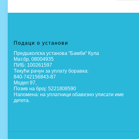
Подаци о установи
Предшколска установа “Бамби“ Кула
Мат.бр. 08004935
ПИБ: 100261597
Текући рачун за уплату боравка:
840-742156843-87
Модел 97,
Позив на број: 5221808590
Напомена: на уплатници обавезно уписати име
детета.