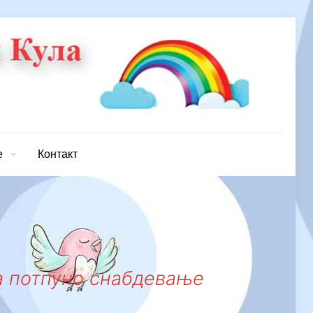
е
Контакт
за потпуно снабдевање