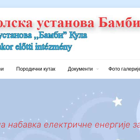
ви
Породични кутак
Документи
Фото галериј
авна набавка електричне енергије 