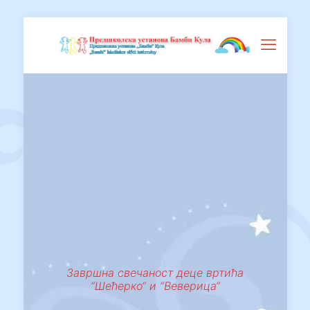
Завршна свечаност деце вртића
“Шећерко“ и “Веверица“