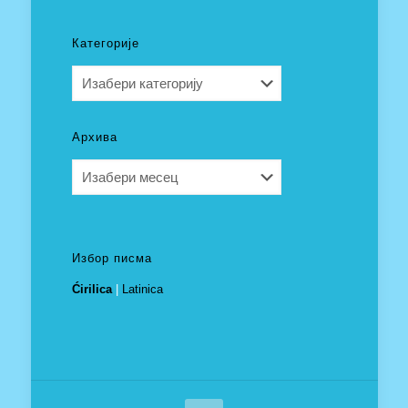
Категорије
Категорије
Архива
Архива
Избор писма
Ćirilica
|
Latinica