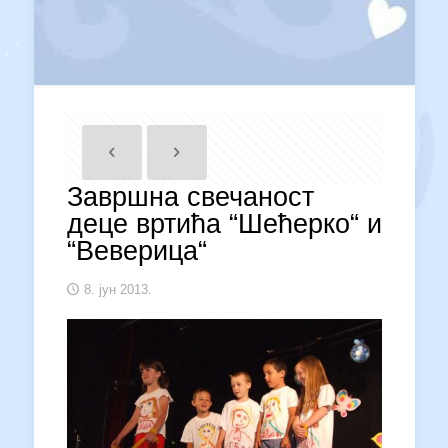
Завршна свечаност
деце вртића “Шећерко“ и
“Веверица“
8. јун 2013.