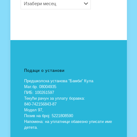
Архива
Подаци о установи
Предшколска установа “Бамби“ Кула
Мат.бр. 08004935
ПИБ: 100261597
Текући рачун за уплату боравка:
840-742156843-87
Модел 97,
Позив на број: 5221808590
Напомена: на уплатници обавезно уписати име
детета.