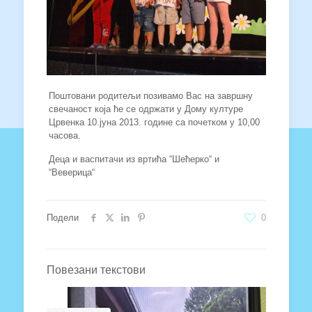
Поштовани родитељи позивамо Вас на завршну
свечаност која ће се одржати у Дому културе
Црвенка 10.јуна 2013. године са почетком у 10,00
часова.
Деца и васпитачи из вртића “Шећерко“ и
“Веверица“
Подели
0
Повезани текстови