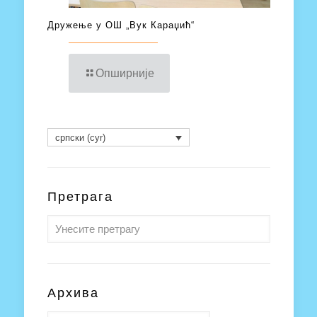
Дружење у ОШ „Вук Караџић“
Опширније
српски (cyr)
Претрага
Архива