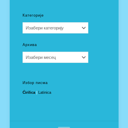
Категорије
Категорије
Архива
Архива
Избор писма
Ćirilica
|
Latinica