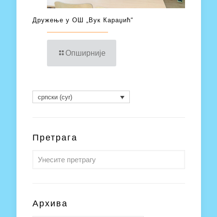
Дружење у ОШ „Вук Караџић“
Опширније
српски (cyr)
Претрага
Архива