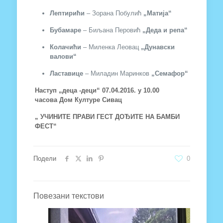
Лептирићи
– Зорана Побулић
„Матија“
Бубамаре
– Биљана Перовић
„Деда и репа“
Колачићи
– Миленка Леовац
„Дунавски
валови“
Ластавице
– Миладин Маринков
„Семафор“
Наступ „деца -деци“ 07.04.2016. у 10.00
часова
Дом Културе Сивац
„ УЧИНИТЕ ПРАВИ ГЕСТ ДОЂИТЕ НА БАМБИ
ФЕСТ“
Подели
0
Повезани текстови