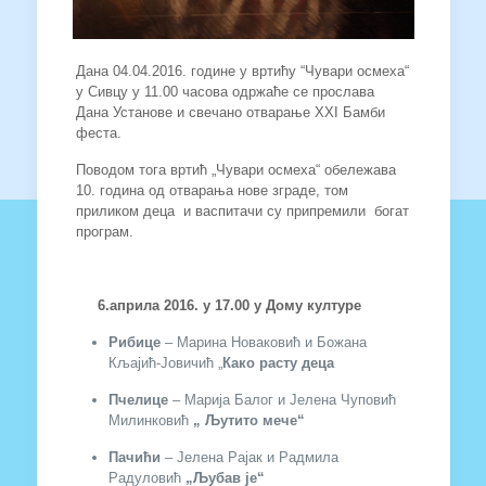
Дана 04.04.2016. године у вртићу “Чувари осмеха“
у Сивцу у 11.00 часова одржаће се прослава
Дана Установе и свечано отварање XXI Бамби
феста.
Поводом тога вртић „Чувари осмеха“ обележава
10. година од отварања нове зграде, том
приликом деца и васпитачи су припремили богат
програм.
6.априла 2016. у 17.00 у Дому културе
Рибице
– Марина Новаковић и Божана
Кљајић-Јовичић „
Како расту деца
Пчелице
– Марија Балог и Јелена Чуповић
Милинковић
„ Љутито мече“
Пачићи
– Јелена Рајак и Радмила
Радуловић
„Љубав је“