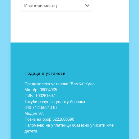
Архива
Подаци о установи
Предшколска установа “Бамби“ Кула
Мат.бр. 08004935
ПИБ: 100261597
Текући рачун за уплату боравка:
840-742156843-87
Модел 97,
Позив на број: 5221808590
Напомена: на уплатници обавезно уписати име
детета.