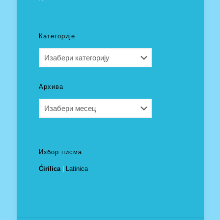
Категорије
Категорије
Архива
Архива
Избор писма
Ćirilica
|
Latinica