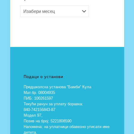
Архива
Подаци о установи
Предшколска установа “Бамби“ Кула
Мат.бр. 08004935
ПИБ: 100261597
Текући рачун за уплату боравка:
840-742156843-87
Модел 97,
Позив на број: 5221808590
Напомена: на уплатници обавезно уписати име
детета.