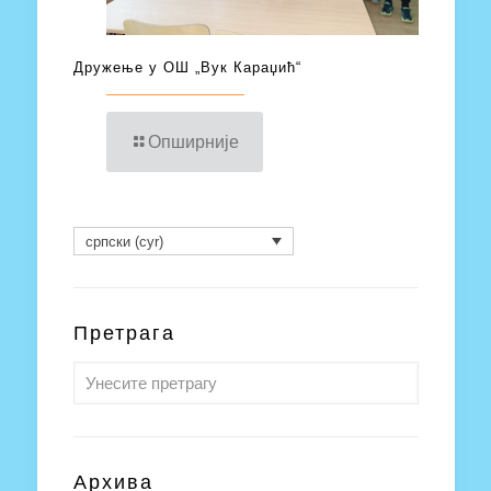
Дружење у ОШ „Вук Караџић“
Опширније
српски (cyr)
Претрага
Архива