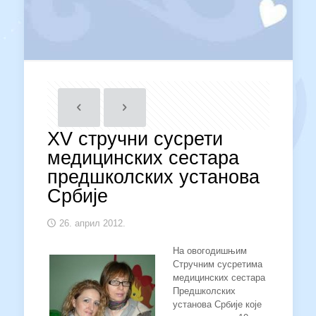
XV стручни сусрети
медицинских сестара
предшколских установа
Србије
26. април 2012.
На овогодишњим
Стручним сусретима
медицинских сестара
Предшколских
установа Србије које