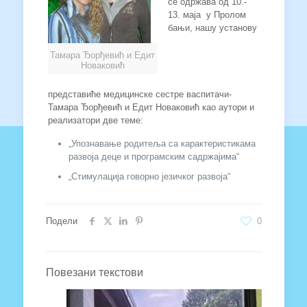
се одржава од 10.-
13. маја у Пролом
бањи, нашу установу
Тамара Ђорђевић и Едит
Новаковић
представиће медицинске сестре васпитачи-
Тамара Ђорђевић и Едит Новаковић као аутори и
реализатори две теме:
„Упознавање родитеља са карактеристикама
развоја деце и програмским садржајима“
„Стимулација говорно језичког развоја“
Подели
0
Повезани текстови