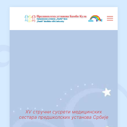
XV стручни сусрети медицинских
сестара предшколских установа Србије