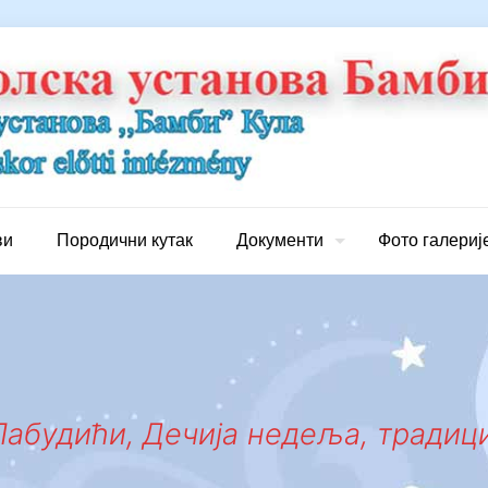
ви
Породични кутак
Документи
Фото галериј
Лабудићи, Дечија недеља, традиц