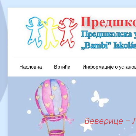
Насловна
Вртићи
Информације о устано
Веверице – 