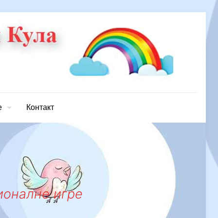
е
Контакт
ионалне игре