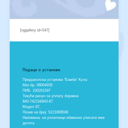
[nggallery id=547]
Подаци о установи
Предшколска установа “Бамби“ Кула
Мат.бр. 08004935
ПИБ: 100261597
Текући рачун за уплату боравка:
840-742156843-87
Модел 97,
Позив на број: 5221808590
Напомена: на уплатници обавезно уписати име
детета.