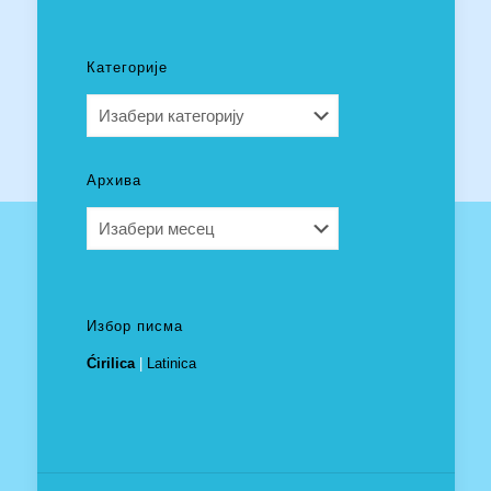
Категорије
Категорије
Архива
Архива
Избор писма
Ćirilica
|
Latinica