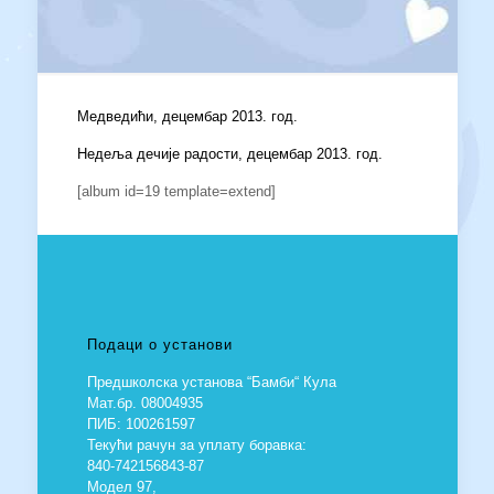
Медведићи, децембар 2013. год.
Недеља дечије радости, децембар 2013. год.
[album id=19 template=extend]
Подаци о установи
Предшколска установа “Бамби“ Кула
Мат.бр. 08004935
ПИБ: 100261597
Текући рачун за уплату боравка:
840-742156843-87
Модел 97,