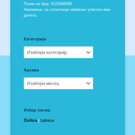
Позив на број: 5221808590
Напомена: на уплатници обавезно уписати име
детета.
Категорије
Категорије
Архива
Архива
Избор писма
Ćirilica
|
Latinica