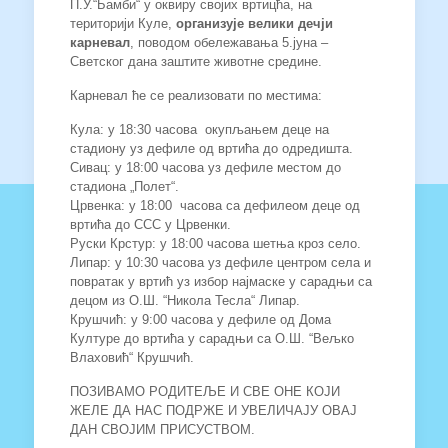
П.У.“Бамби“ у оквиру својих вртицћа, на
територији Куле,
организује велики дечји
карневал
, поводом обележавања 5.јуна –
Светског дана заштите животне средине.
Карневал ће се реализовати по местима:
Кула: у 18:30 часова окупљањем деце на
стадиону уз дефиле од вртића до одредишта.
Сивац: у 18:00 часова уз дефиле местом до
стадиона „Полет“.
Црвенка: у 18:00 часова са дефилеом деце од
вртића до ССС у Црвенки.
Руски Крстур: у 18:00 часова шетња кроз село.
Липар: у 10:30 часова уз дефиле центром села и
повратак у вртић уз избор најмаске у сарадњи са
децом из О.Ш. “Никола Тесла“ Липар.
Крушчић: у 9:00 часова y дефиле од Дома
Културе до вртића у сарадњи са О.Ш. “Вељко
Влаховић“ Крушчић.
ПОЗИВАМО РОДИТЕЉЕ И СВЕ ОНЕ КОЈИ
ЖЕЛЕ ДА НАС ПОДРЖЕ И УВЕЛИЧАЈУ ОВАЈ
ДАН СВОЈИМ ПРИСУСТВОМ.