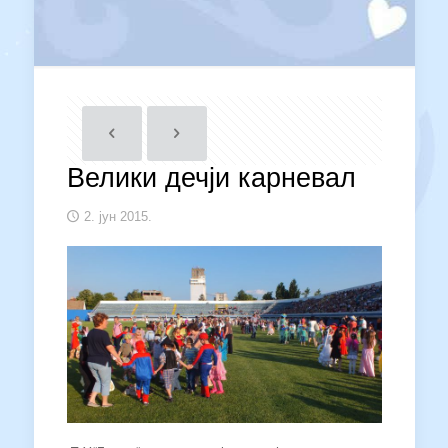
Велики дечји карневал
2. јун 2015.