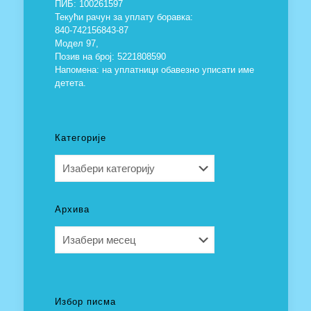
ПИБ: 100261597
Текући рачун за уплату боравка:
840-742156843-87
Модел 97,
Позив на број: 5221808590
Напомена: на уплатници обавезно уписати име
детета.
Категорије
Категорије
Архива
Архива
Избор писма