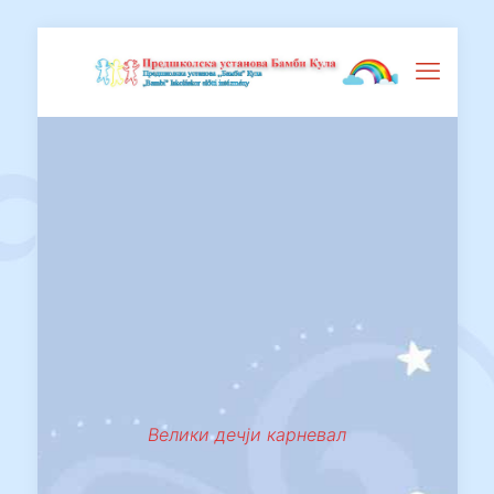
Велики дечји карневал