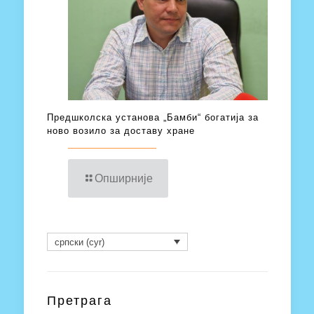
Предшколска установа „Бамби“ богатија за
ново возило за доставу хране
Опширније
српски (cyr)
Претрага