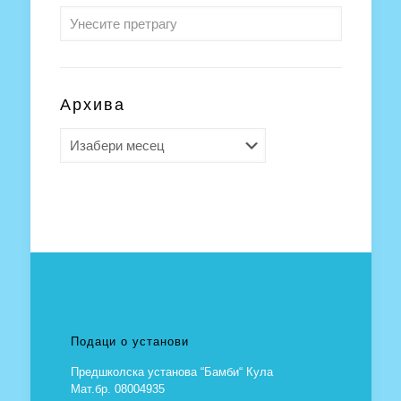
Архива
Архива
Подаци о установи
Предшколска установа “Бамби“ Кула
Мат.бр. 08004935