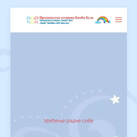
Уређење радне собе