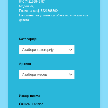
840-742156843-87
Модел 97,
Позив на број: 5221808590
Напомена: на уплатници обавезно уписати име
детета.
Категорије
Категорије
Архива
Архива
Избор писма
Ćirilica
|
Latinica