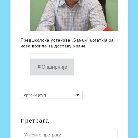
Предшколска установа „Бамби“ богатија за
ново возило за доставу хране
Опширније
српски (cyr)
Претрага