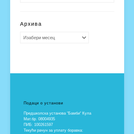
Архива
Архива
Подаци о установи
Предшколска установа “Бамби“ Кула
Мат.бр. 08004935
ПИБ: 100261597
Текући рачун за уплату боравка: