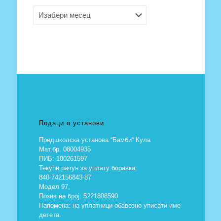
Архива
Подаци о установи
Предшколска установа “Бамби“ Кула
Мат.бр. 08004935
ПИБ: 100261597
Текући рачун за уплату боравка:
840-742156843-87
Модел 97,
Позив на број: 5221808590
Напомена: на уплатници обавезно уписати име
детета.