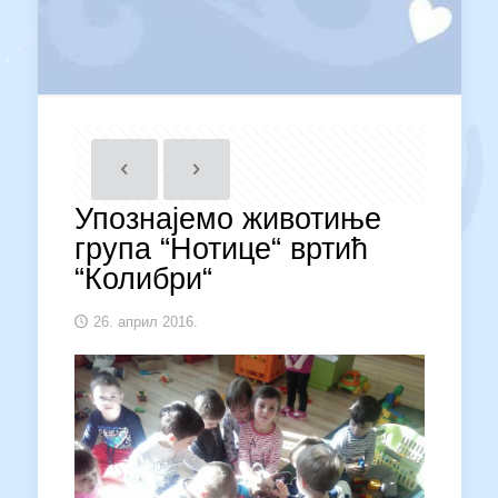
Упознајемо животиње
група “Нотице“ вртић
“Колибри“
26. април 2016.