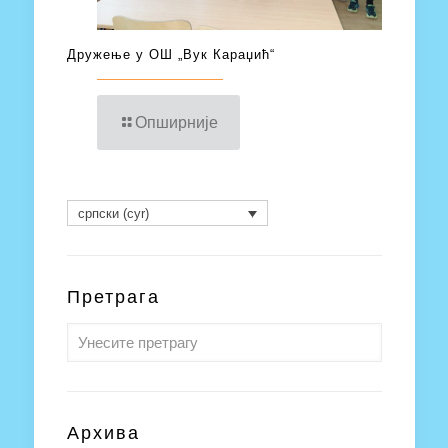
Дружење у ОШ „Вук Караџић“
Опширније
српски (cyr)
Претрага
Архива