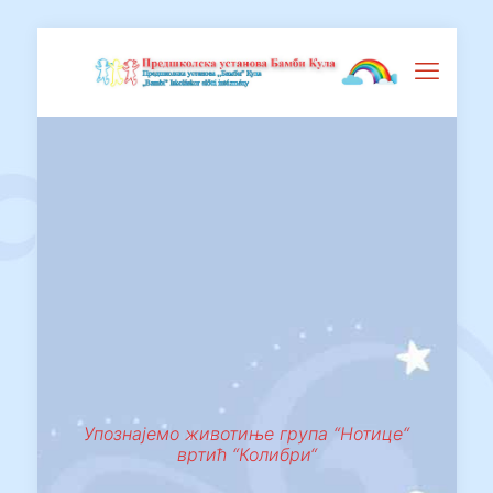
Упознајемо животиње група “Нотице“
вртић “Колибри“