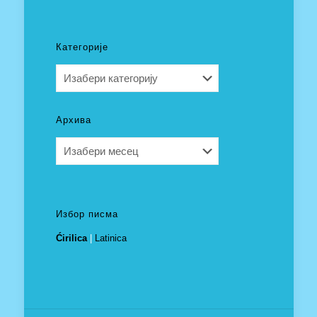
Категорије
Категорије
Архива
Архива
Избор писма
Ćirilica
|
Latinica