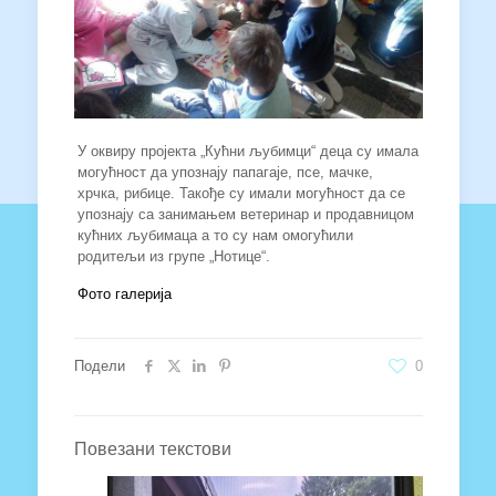
У оквиру пројекта „Кућни љубимци“ деца су имала
могућност да упознају папагаје, псе, мачке,
хрчка, рибице. Такође су имали могућност да се
упознају са занимањем ветеринар и продавницом
кућних љубимаца а то су нам омогућили
родитељи из групе „Нотице“.
Фото галерија
Подели
0
Повезани текстови