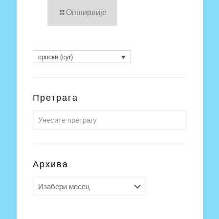
Опширније
српски (cyr)
Претрага
Архива
Архива