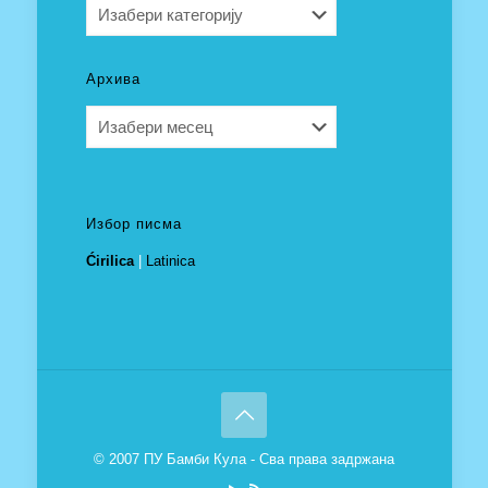
Категорије
Архива
Архива
Избор писма
Ćirilica
|
Latinica
© 2007 ПУ Бамби Кула - Сва права задржана