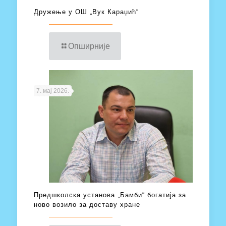
Дружење у ОШ „Вук Караџић“
Опширније
7. мај 2026.
Предшколска установа „Бамби“ богатија за
ново возило за доставу хране