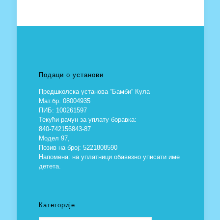
Подаци о установи
Предшколска установа “Бамби“ Кула
Мат.бр. 08004935
ПИБ: 100261597
Текући рачун за уплату боравка:
840-742156843-87
Модел 97,
Позив на број: 5221808590
Напомена: на уплатници обавезно уписати име
детета.
Категорије