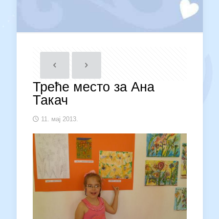
Треће место за Ана
Такач
11. мај 2013.