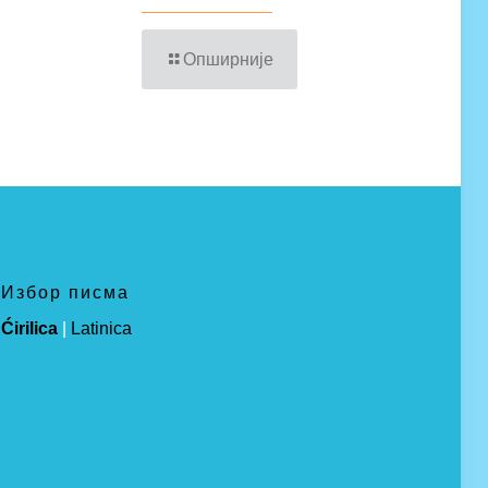
Опширније
Избор писма
Ćirilica
|
Latinica