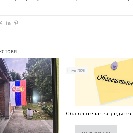
кстови
9. јун 2026.
Обавештење за родите