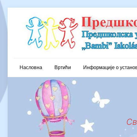
Насловна
Вртићи
Информације о устано
Св