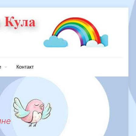
е
Контакт
ине