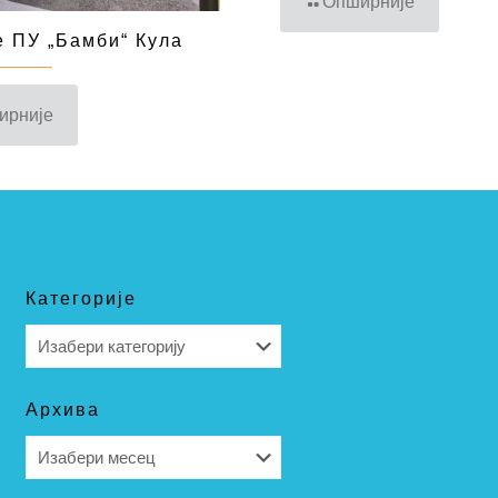
Опширније
 ПУ „Бамби“ Кула
ирније
Категорије
Категорије
Архива
Архива