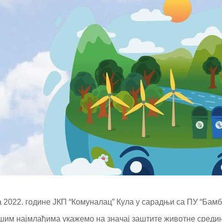
на 2022. године ЈКП “Комуналац” Кула у сарадњи са ПУ “Ба
шим најмлађима укажемо на значај заштите животне средин