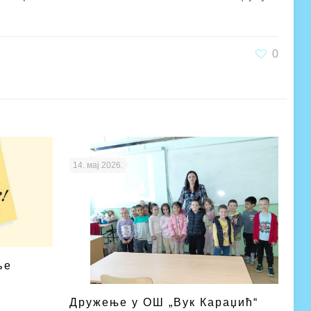
0
14. мај 2026.
ље
Дружење у ОШ „Вук Караџић“