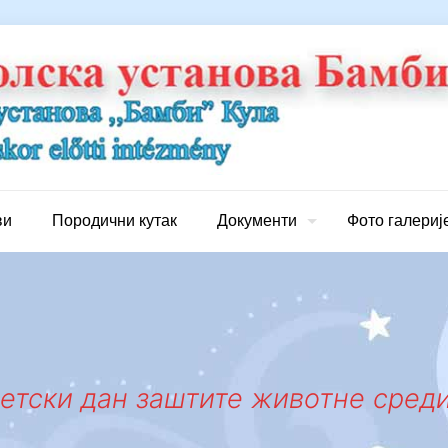
ви
Породични кутак
Документи
Фото галериј
етски дан заштите животне сред