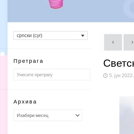
српски (cyr)
Светс
Претрага
5. јун 2022.
Архива
Архива