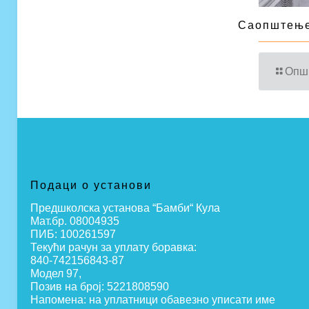
Саопштење
Опш
Подаци о установи
Предшколска установа “Бамби“ Кула
Мат.бр. 08004935
ПИБ: 100261597
Текући рачун за уплату боравка:
840-742156843-87
Модел 97,
Позив на број: 5221808590
Напомена: на уплатници обавезно уписати име