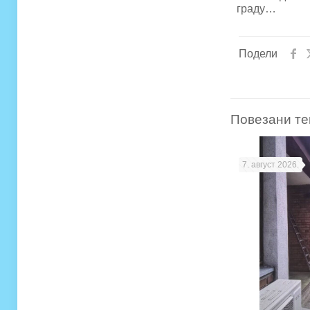
граду…
Подели
Повезани те
7. август 2026.