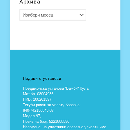
Архива
Архива
Подаци о установи
Предшколска установа “Бамби“ Кула
Мат.бр. 08004935
ПИБ: 100261597
Текући рачун за уплату боравка:
840-742156843-87
Модел 97,
Позив на број: 5221808590
Напомена: на уплатници обавезно уписати име