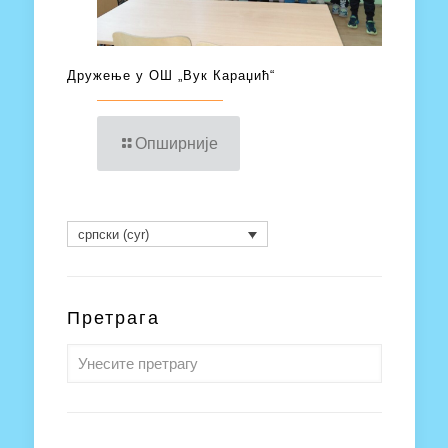
Дружење у ОШ „Вук Караџић“
Опширније
српски (cyr)
Претрага