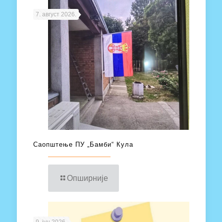
7. август 2026.
Саопштење ПУ „Бамби“ Кула
Опширније