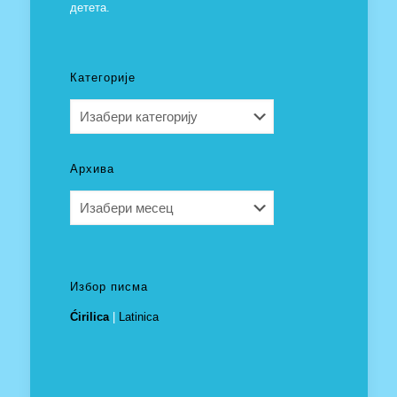
детета.
Категорије
Категорије
Архива
Архива
Избор писма
Ćirilica
|
Latinica