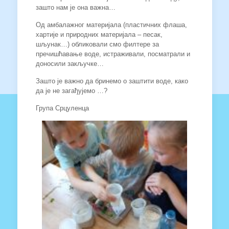
зашто нам је она важна…
Од амбалажног материјала (пластичних флаша,
хартије и природних материјала – песак,
шљунак…) обликовали смо филтере за
пречишћавање воде, истраживали, посматрали и
доносили закључке…
Зашто је важно да бринемо о заштити воде, како
да је не загађујемо …?
Група Срцуленца