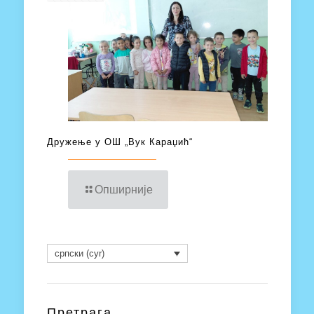
Дружење у ОШ „Вук Караџић“
Опширније
српски (cyr)
Претрага