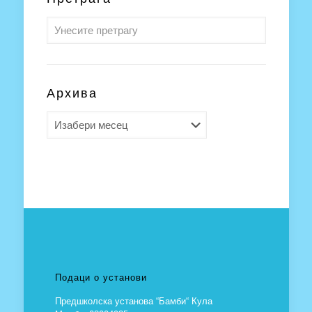
Архива
Архива
Подаци о установи
Предшколска установа “Бамби“ Кула