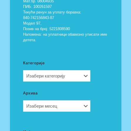
Мат.бр. 08004935
ПИБ: 100261597
Текући рачун за уплату боравка:
840-742156843-87
Модел 97,
Позив на број: 5221808590
Напомена: на уплатници обавезно уписати име
детета.
Категорије
Категорије
Архива
Архива