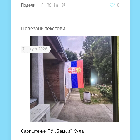
Подели
0
Повезани текстови
7. август 2026.
Саопштење ПУ „Бамби“ Кула