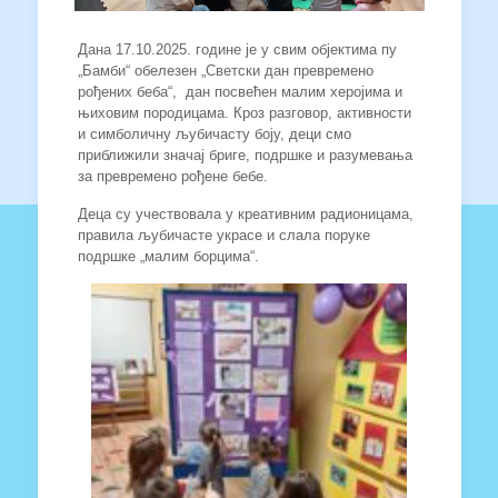
Дана 17.10.2025. године је у свим објектима пу
„Бамби“ обелезен „Светски дан превремено
рођених беба“, дан посвећен малим херојима и
њиховим породицама. Кроз разговор, активности
и симболичну љубичасту боју, деци смо
приближили значај бриге, подршке и разумевања
за превремено рођене бебе.
Деца су учествовала у креативним радионицама,
правила љубичасте украсе и слала поруке
подршке „малим борцима“.