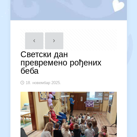
Светски дан
превремено рођених
беба
18. новембар 2025.