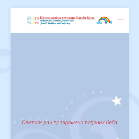
Светски дан превремено рођених беба