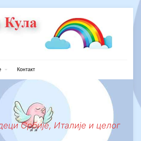
е
Контакт
еци Србије, Италије и целог