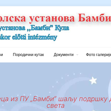
ви
Породични кутак
Документи
Фото галериј
ца из ПУ „Бамби“ шаљу подршку д
света