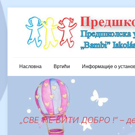
Насловна
Вртићи
Информације о устано
„СВЕ ЋЕ БИТИ ДОБРО !“ – де