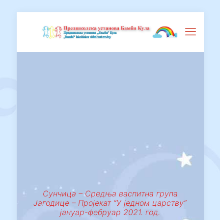
Сунчица – Средња васпитна група
Јагодице – Пројекат “У једном царству“
јануар-фебруар 2021. год.