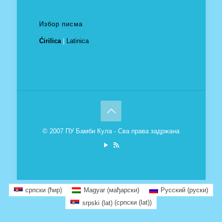
Избор писма
Ćirilica
|
Latinica
© 2007 ПУ Бамби Кула - Сва права задржана
српски (ћир)
Magyar
(
мађарски
)
Русский
(
руски
)
srpski (lat)
(
српски (lat)
)