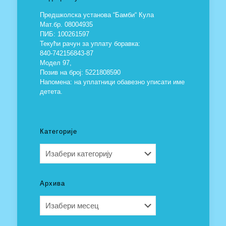
Предшколска установа “Бамби“ Кула
Мат.бр. 08004935
ПИБ: 100261597
Текући рачун за уплату боравка:
840-742156843-87
Модел 97,
Позив на број: 5221808590
Напомена: на уплатници обавезно уписати име
детета.
Категорије
Категорије
Архива
Архива