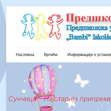
Насловна
Вртићи
Информације о устано
Сунчица – Најстарија припреме