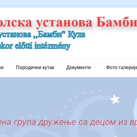
ви
Породични кутак
Документи
Фото галериј
на група дружење са децом из врт