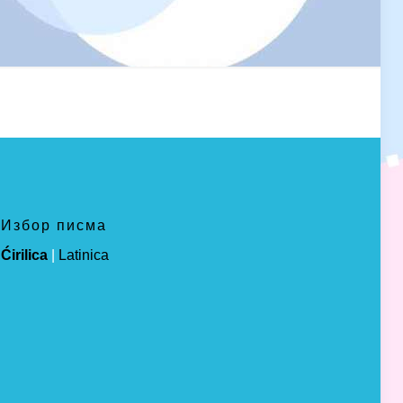
Избор писма
Ćirilica
|
Latinica