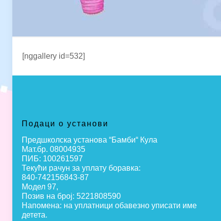
[nggallery id=532]
Подаци о установи
Предшколска установа “Бамби“ Кула
Мат.бр. 08004935
ПИБ: 100261597
Текући рачун за уплату боравка:
840-742156843-87
Модел 97,
Позив на број: 5221808590
Напомена: на уплатници обавезно уписати име
детета.