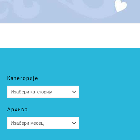
Категорије
Категорије
Архива
Архива