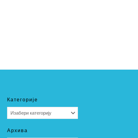
Категорије
Категорије
Архива