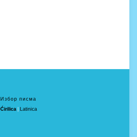
Избор писма
Ćirilica
|
Latinica