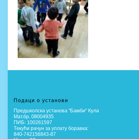
Подаци о установи
Предшколска установа “Бамби“ Кула
Мат.бр. 08004935
ПИБ: 100261597
Текући рачун за уплату боравка:
840-742156843-87