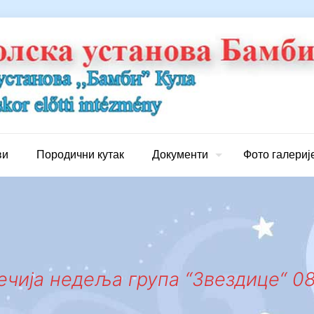
ви
Породични кутак
Документи
Фото галериј
чија недеља група “Звездице“ 08.