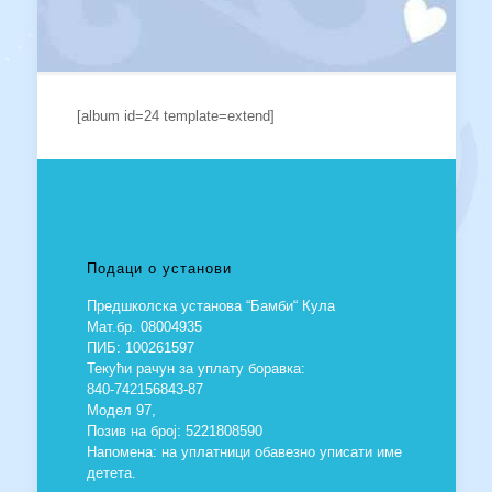
[album id=24 template=extend]
Подаци о установи
Предшколска установа “Бамби“ Кула
Мат.бр. 08004935
ПИБ: 100261597
Текући рачун за уплату боравка:
840-742156843-87
Модел 97,
Позив на број: 5221808590
Напомена: на уплатници обавезно уписати име
детета.