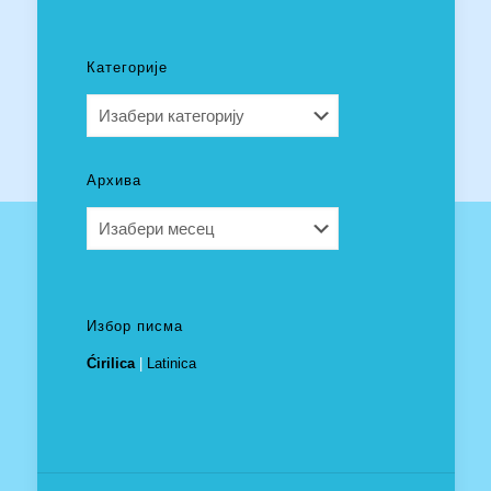
Категорије
Категорије
Архива
Архива
Избор писма
Ćirilica
|
Latinica