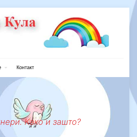
е
Контакт
нери. Како и зашто?