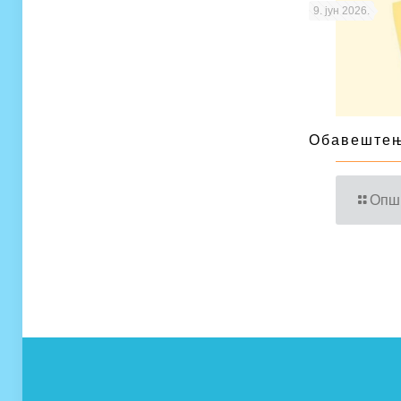
9. јун 2026.
Обавештењ
Опш