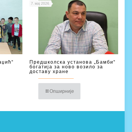
7. мај 2026.
аџић“
Предшколска установа „Бамби“
богатија за ново возило за
доставу хране
Опширније