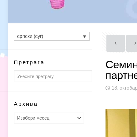
српски (cyr)
Семин
Претрага
партн
18. октоба
Архива
Архива