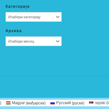
Категорије
Категорије
Архива
Архива
)
Magyar
(
мађарски
)
Русский
(
руски
)
srpski (l