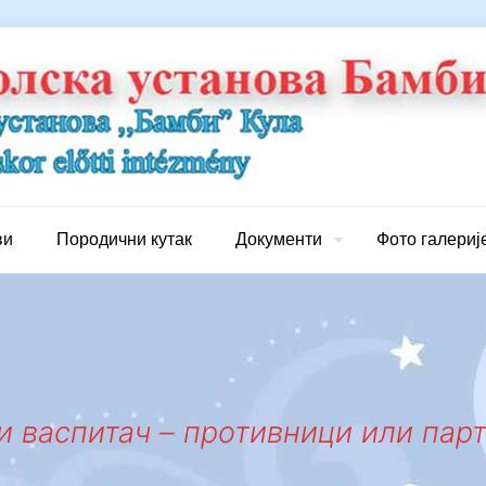
ви
Породични кутак
Документи
Фото галериј
 васпитач – противници или парт