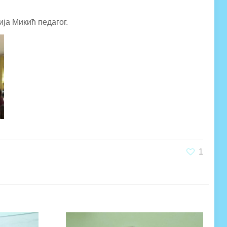
ја Микић педагог.
1