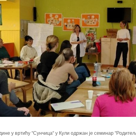
одине у вртићу “Сунчица“ у Кули одржан је семинар “Родите