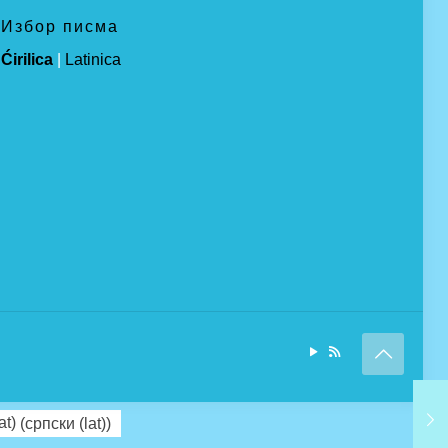
Избор писма
Ćirilica
|
Latinica
at)
(
српски (lat)
)