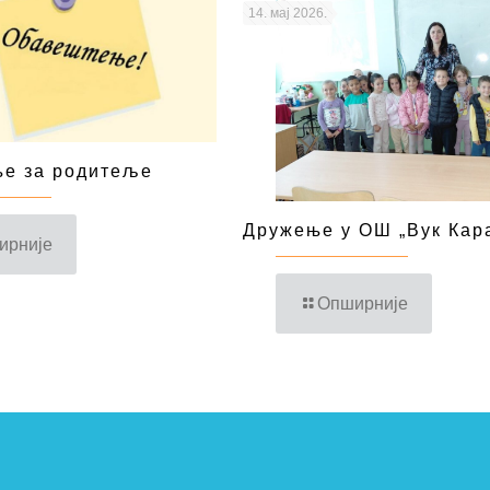
14. мај 2026.
е за родитеље
Дружење у ОШ „Вук Кар
ирније
Опширније