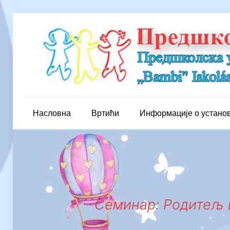
Насловна
Вртићи
Информације о устано
Семинар: Родитељ и