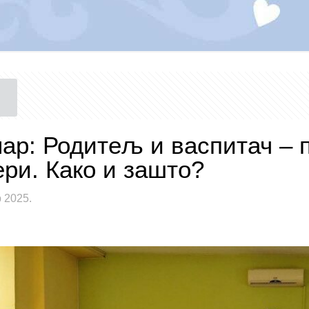
ар: Родитељ и васпитач – 
ери. Како и зашто?
р 2025.