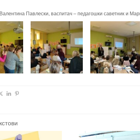
Валентина Павлески, васпитач – педагошки саветник и Мари
кстови