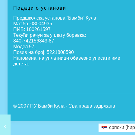
Подаци о установи
Предшколска установа “Бамби“ Кула
Мат.бр. 08004935
ПИБ: 100261597
Текући рачун за уплату боравка:
840-742156843-87
Модел 97,
Позив на број: 5221808590
Напомена: на уплатници обавезно уписати име
детета.
© 2007 ПУ Бамби Кула - Сва права задржана
српски (ћир