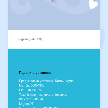
год.
[nggallery id=609]
Подаци о установи
Предшколска установа “Бамби“ Кула
Мат.бр. 08004935
ПИБ: 100261597
Текући рачун за уплату боравка:
840-742156843-87
Модел 97,