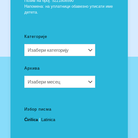
Позив на број: 5221808590
Напомена: на уплатници обавезно уписати име
детета.
Категорије
Категорије
Архива
Архива
Избор писма
Ćirilica
|
Latinica