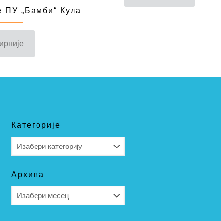
 ПУ „Бамби“ Кула
ирније
Категорије
Категорије
Архива
Архива