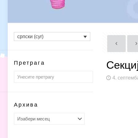
српски (cyr)
Секци
Претрага
4. септемб
Архива
Архива