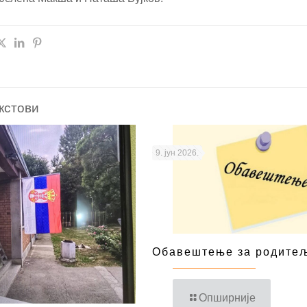
кстови
9. јун 2026.
Обавештење за родите
Опширније