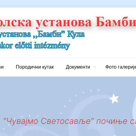
ви
Породични кутак
Документи
Фото галериј
а “Чувајмо Светосавље“ почиње с