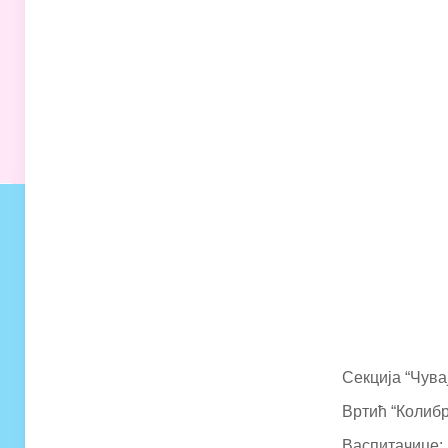
Секција “Чува
Вртић “Колибри
Васпитачице: