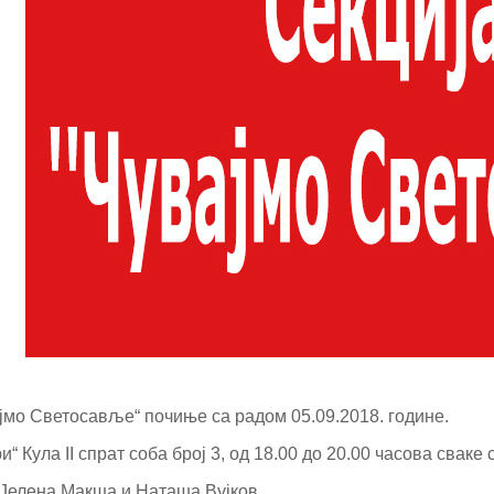
јмо Светосавље“ почиње са радом 05.09.2018. године.
“ Кула II спрат соба број 3, од 18.00 до 20.00 часова сваке 
 Јелена Макша и Наташа Вујков.