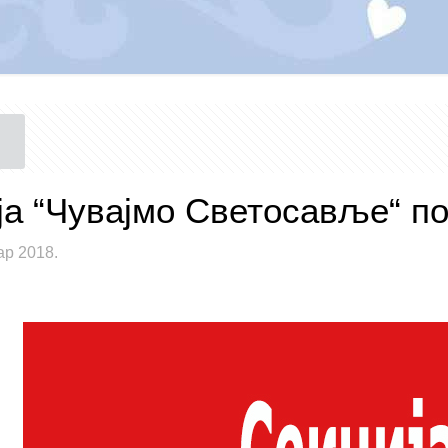
ја “Чувајмо Светосавље“ п
ар 2018.