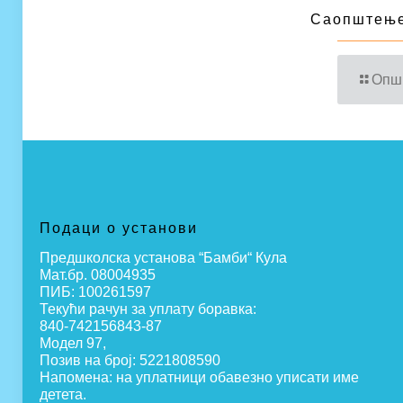
Саопштење
Опш
Подаци о установи
Предшколска установа “Бамби“ Кула
Мат.бр. 08004935
ПИБ: 100261597
Текући рачун за уплату боравка:
840-742156843-87
Модел 97,
Позив на број: 5221808590
Напомена: на уплатници обавезно уписати име
детета.