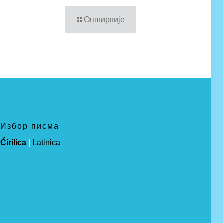
Опширније
Избор писма
Ćirilica
|
Latinica