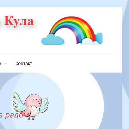
е
Контакт
а радом