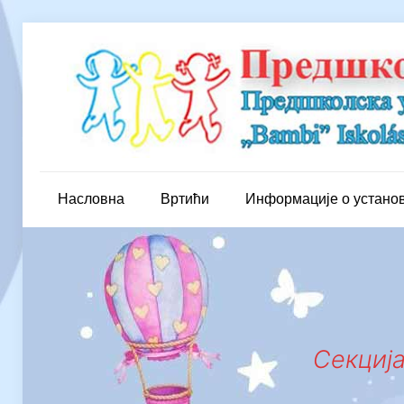
Насловна
Вртићи
Информације о устано
Секциј