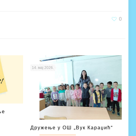
0
14. мај 2026.
ље
Дружење у ОШ „Вук Караџић“