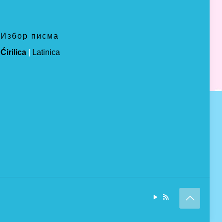
Избор писма
Ćirilica
|
Latinica