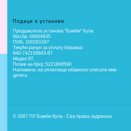
Подаци о установи
Предшколска установа “Бамби“ Кула
Мат.бр. 08004935
ПИБ: 100261597
Текући рачун за уплату боравка:
840-742156843-87
Модел 97,
Позив на број: 5221808590
Напомена: на уплатници обавезно уписати име
детета.
© 2007 ПУ Бамби Кула - Сва права задржана