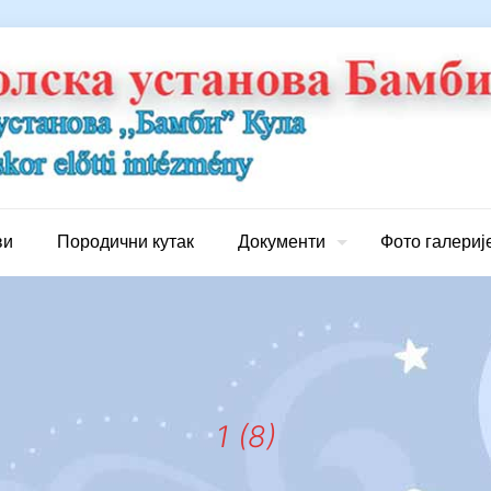
ви
Породични кутак
Документи
Фото галериј
1 (8)