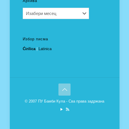
Архива
Архива
Избор писма
Ćirilica
|
Latinica
© 2007 ПУ Бамби Кула - Сва права задржана