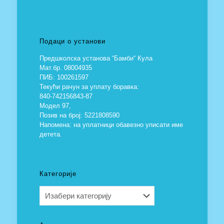
Подаци о установи
Предшколска установа “Бамби“ Кула
Мат.бр. 08004935
ПИБ: 100261597
Текући рачун за уплату боравка:
840-742156843-87
Модел 97,
Позив на број: 5221808590
Напомена: на уплатници обавезно уписати име
детета.
Категорије
Категорије