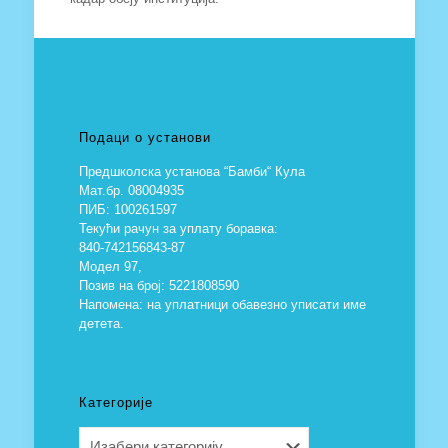
Подаци о установи
Предшколска установа “Бамби“ Кула
Мат.бр. 08004935
ПИБ: 100261597
Текући рачун за уплату боравка:
840-742156843-87
Модел 97,
Позив на број: 5221808590
Напомена: на уплатници обавезно уписати име
детета.
Категорије
Категорије