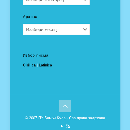
Архива
Архива
Избор писма
Ćirilica
|
Latinica
© 2007 ПУ Бамби Кула - Сва права задржана