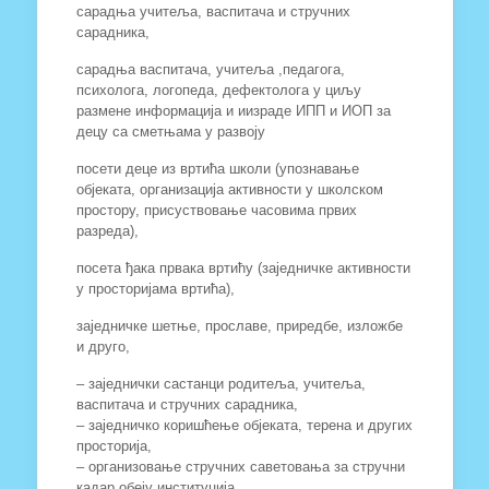
сарадња учитеља, васпитача и стручних
сарадника,
сарадња васпитача, учитеља ,педагога,
психолога, логопеда, дефектолога у циљу
размене информација и иизраде ИПП и ИОП за
децу са сметњама у развоју
посети деце из вртића школи (упознавање
објеката, организација активности у школском
простору, присуствовање часовима првих
разреда),
посета ђака првака вртићу (заједничке активности
у просторијама вртића),
заједничке шетње, прославе, приредбе, изложбе
и друго,
– заједнички састанци родитеља, учитеља,
васпитача и стручних сарадника,
– заједничко коришћење објеката, терена и других
просторија,
– организовање стручних саветовања за стручни
кадар обеју институција.