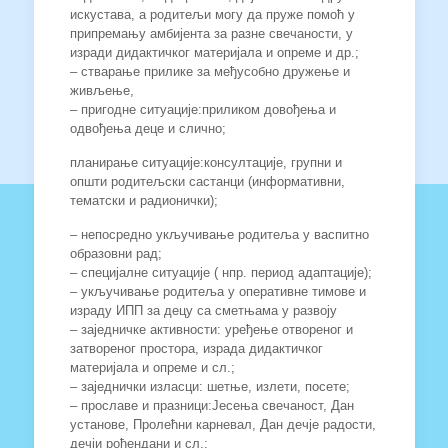
искустава, а родитељи могу да пруже помоћ у
припремању амбијента за разне свечаности, у
изради дидактичког материјала и опреме и др.;
– стварање прилике за међусобно дружење и
живљење,
– пригодне ситуације:приликом довођења и
одвођења деце и слично;
планирање ситуације:консултације, групни и
општи родитељски састанци (информативни,
тематски и радионички);
– непосредно укључивање родитеља у васпитно
образовни рад;
– специјалне ситуације ( нпр. период адаптације);
– укључивање родитеља у оперативне тимове и
израду ИПП за децу са сметњама у развоју
– заједничке активности: уређење отвореног и
затвореног простора, израда дидактичког
материјала и опреме и сл.;
– заједнички изласци: шетње, излети, посете;
– прославе и празници:Јесења свечаност, Дан
установе, Пролећни карневал, Дан дечје радости,
дечји рођендани и сл.;