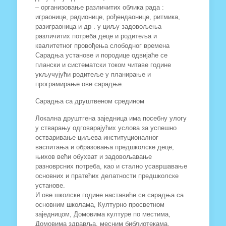
– организовање различитих облика рада :
играонице, радионице, рођендаонице, ритмика,
разиграоница и др . у циљу задовољења
различитих потреба деце и родитеља и
квалитетног провођења слободног времена
Сарадња установе и породице одвијаће се
плански и систематски током читаве године
укључујући родитеље у планирање и
програмирање ове сарадње.
Сарадња са друштвеном средином
Локална друштгена заједница има посебну улогу
у стварању одговарајућих услова за успешно
остваривање циљева институционалног
васпитања и образовања предшколске деце,
њихов већи обухват и задовољавање
разноврсних потреба, као и стално усавршавање
основних и пратећих делатности предшколске
установе.
И ове школске године наставиће се сарадња са
основним школама, Културно просветном
заједницом, Домовима културе по местима,
Домовима здравља, месним библиотекама,