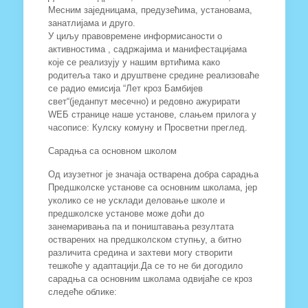
Месним заједницама, предузећима, установама,
занатлијама и друго.
У циљу правовремене информисаности о
активностима , садржајима и манифестацијама
које се реализују у нашим вртићима како
родитеља тако и друштвене средине реализоваће
се радио емисија “Лет кроз Бамбијев
свет“(једанпут месечно) и редовно ажурирати
WЕБ странице наше установе, слањем прилога у
часописе: Кулску комуну и Просветни преглед.
Сарадња са основном школом
Од изузетног је значаја остварена добра сарадња
Предшколске установе са основним школама, јер
уколико се не усклади деловање школе и
предшколске установе може доћи до
занемаривања па и поништавања резултата
остварених на предшколском ступњу, а битно
различита средина и захтеви могу створити
тешкоће у адаптацији.Да се то не би догодило
сарадња са основним школама одвијаће се кроз
следеће облике: