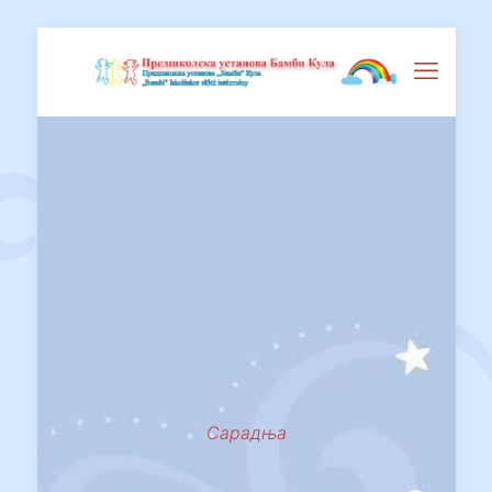
Сарадња