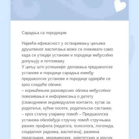
Сарадња са породицом
Највећа ефикасност у остваривању циљева
друштвеног васпитања може се очекивати само
када се утицаји установе и породице међусобно
допуњују и потпомажу.
У циљу што успешнијег деловања предшколске
установе и породице сарадња између
предшколске установе и породице одвијаће се
кроз следеће облике:
– коришћењем разноврсних облика међусобног
повезивања и информисања о детету
(свакодневне индивидуалне контакте, кутак за
родитеље, кућне посете, родитељске састанке;
– кроз сталну узајамну помоћ – Предшколска
установа обезбеђује стручну помоћ стручњака
разних профила (педагога, психолога, логопеда,
социјалног радника, васпитача), размена
педагошких, медицинских, дијететских и других