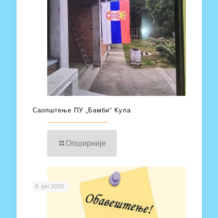
Саопштење ПУ „Бамби“ Кула
Опширније
9. јун 2026.