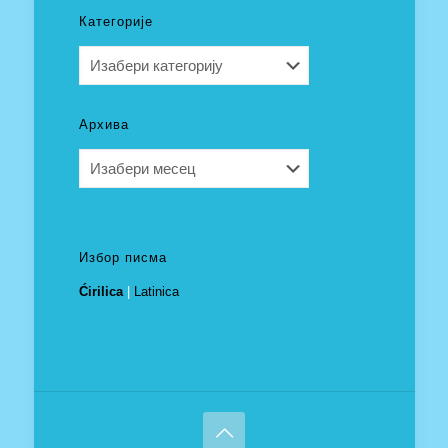
Категорије
Категорије
Архива
Архива
Избор писма
Ćirilica
|
Latinica