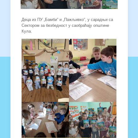
Деца из ПУ „Бамби“ и „Пажљивко“, у сарадњи са
Сектором за безбедност у саобраћају општине
Кула.