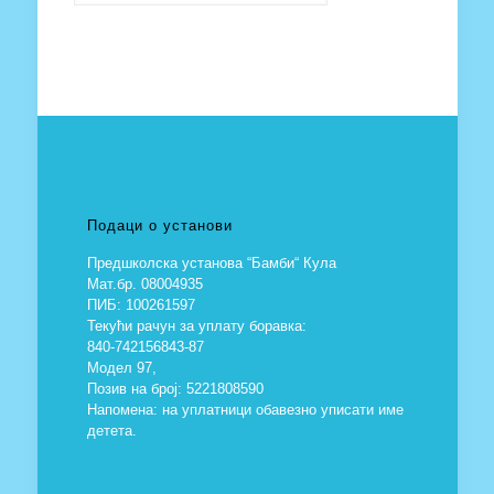
Подаци о установи
Предшколска установа “Бамби“ Кула
Мат.бр. 08004935
ПИБ: 100261597
Текући рачун за уплату боравка:
840-742156843-87
Модел 97,
Позив на број: 5221808590
Напомена: на уплатници обавезно уписати име
детета.