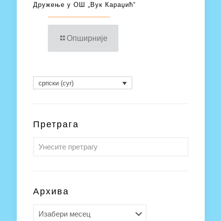
Дружење у ОШ „Вук Караџић“
Опширније
српски (cyr)
Претрага
Архива
Архива