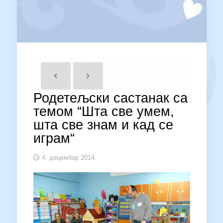
Родетељски састанак са
темом “Шта све умем,
шта све знам и кад се
играм“
4. децембар 2014.