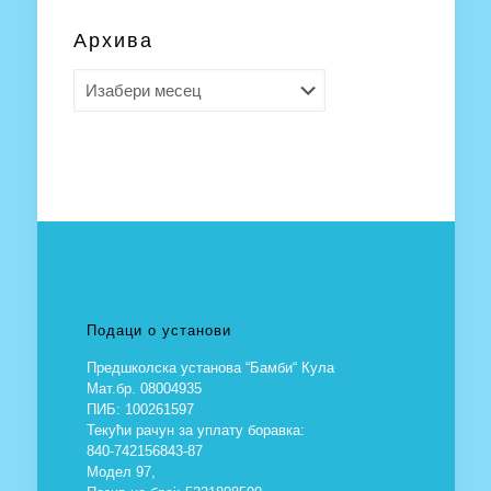
Архива
Архива
Подаци о установи
Предшколска установа “Бамби“ Кула
Мат.бр. 08004935
ПИБ: 100261597
Текући рачун за уплату боравка:
840-742156843-87
Модел 97,