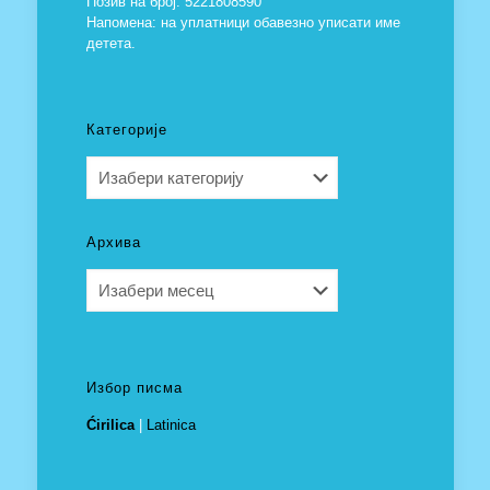
Позив на број: 5221808590
Напомена: на уплатници обавезно уписати име
детета.
Категорије
Категорије
Архива
Архива
Избор писма
Ćirilica
|
Latinica