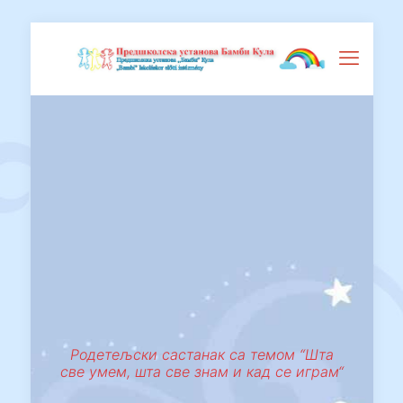
Родетељски састанак са темом “Шта
све умем, шта све знам и кад се играм“