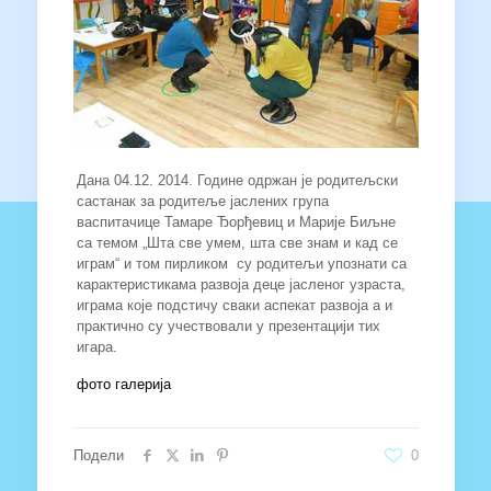
Дана 04.12. 2014. Године одржан је родитељски
састанак за родитеље јаслених група
васпитачице Тамаре Ђорђевиц и Марије Биљне
са темом „Шта све умем, шта све знам и кад се
играм“ и том пирликом су родитељи упознати са
карактеристикама развоја деце јасленог узраста,
играма које подстичу сваки аспекат развоја а и
практично су учествовали у презентацији тих
игара.
фото галерија
Подели
0