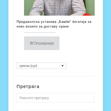
Предшколска установа „Бамби“ богатија за
ново возило за доставу хране
Опширније
српски (cyr)
Претрага