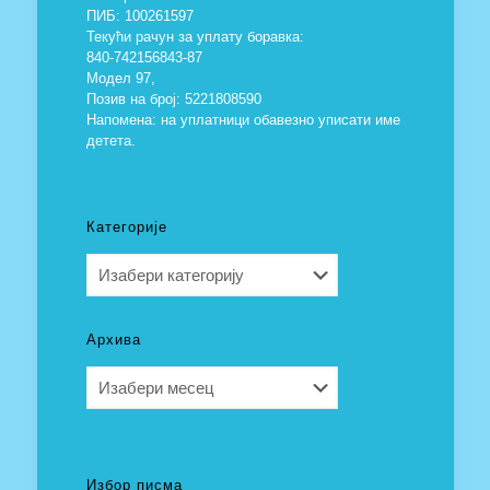
ПИБ: 100261597
Текући рачун за уплату боравка:
840-742156843-87
Модел 97,
Позив на број: 5221808590
Напомена: на уплатници обавезно уписати име
детета.
Категорије
Категорије
Архива
Архива
Избор писма