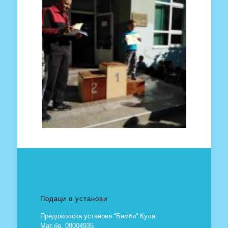
Подаци о установи
Предшколска установа “Бамби“ Кула
Мат.бр. 08004935