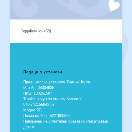
[nggallery id=458]
Подаци о установи
Предшколска установа “Бамби“ Кула
Мат.бр. 08004935
ПИБ: 100261597
Текући рачун за уплату боравка:
840-742156843-87
Модел 97,
Позив на број: 5221808590
Напомена: на уплатници обавезно уписати име
детета.