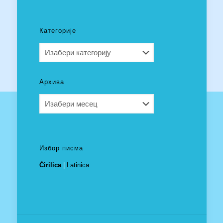
Категорије
Категорије
Архива
Архива
Избор писма
Ćirilica
|
Latinica