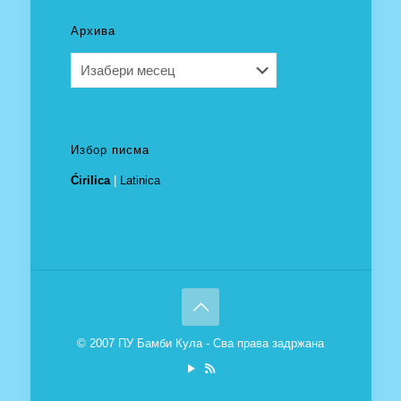
Архива
Архива
Избор писма
Ćirilica
|
Latinica
© 2007 ПУ Бамби Кула - Сва права задржана