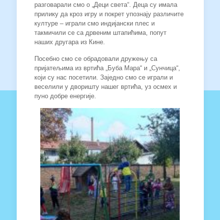
разговарали смо о „Деци света“. Деца су имала
прилику да кроз игру и покрет упознају различите
културе – играли смо индијански плес и
такмичили се са дрвеним штапићима, попут
наших другара из Кине.
Посебно смо се обрадовали дружењу са
пријатељима из вртића „Буба Мара“ и „Сунчица“,
који су нас посетили. Заједно смо се играли и
веселили у дворишту нашег вртића, уз осмех и
пуно добре енергије.