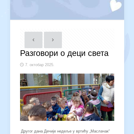
Разговори о деци света
7. октобар 2025.
Другог дана Дечије недеље у вртићу „Маслачак“