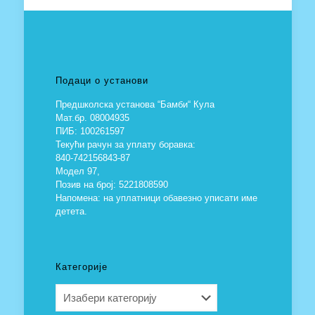
Подаци о установи
Предшколска установа “Бамби“ Кула
Мат.бр. 08004935
ПИБ: 100261597
Текући рачун за уплату боравка:
840-742156843-87
Модел 97,
Позив на број: 5221808590
Напомена: на уплатници обавезно уписати име
детета.
Категорије
Категорије