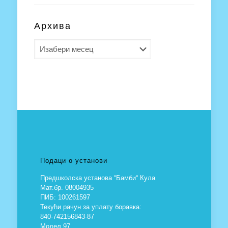
Архива
Архива
Подаци о установи
Предшколска установа “Бамби“ Кула
Мат.бр. 08004935
ПИБ: 100261597
Текући рачун за уплату боравка:
840-742156843-87
Модел 97,