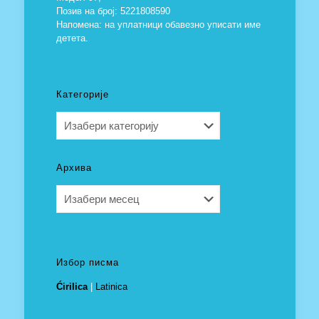
Позив на број: 5221808590
Напомена: на уплатници обавезно уписати име
детета.
Категорије
Категорије
Архива
Архива
Избор писма
Ćirilica
|
Latinica