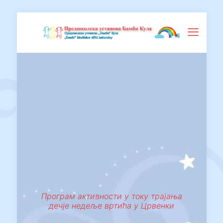
Програм активности у току трајања
дечје недеље вртића у Црвенки