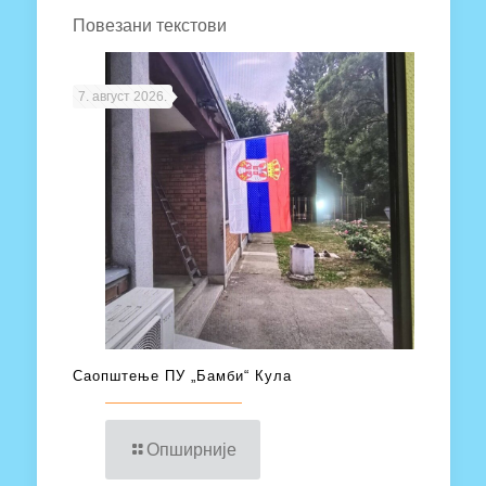
Повезани текстови
7. август 2026.
Саопштење ПУ „Бамби“ Кула
Опширније