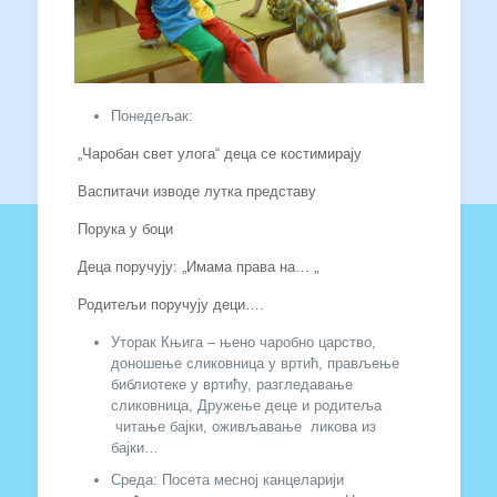
Понедељак:
„Чаробан свет улога“ деца се костимирају
Васпитачи изводе лутка представу
Порука у боци
Деца поручују: „Имама права на… „
Родитељи поручују деци….
Уторак Књига – њено чаробно царство,
доношење сликовница у вртић, прављење
библиотеке у вртићу, разгледавање
сликовница, Дружење деце и родитеља
читање бајки, оживљавање ликова из
бајки…
Среда: Посета месној канцеларији