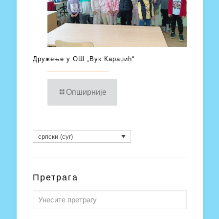
Дружење у ОШ „Вук Караџић“
Опширније
српски (cyr)
Претрага