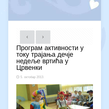
Програм активности у
току трајања дечје
недеље вртића у
Црвенки
5. октобар 2013.