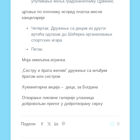
упућивање жеља градоначелнику Црвенке,
цртање по плочнику испред платоа месне
канцеларије
Четвртак: Дружење са децом из другог
вртића одлазак до Шећерка организовање
спортских игара
Петак:
Моја омиљена играчка
„Сестру и брата желим“ дружење са млађим
братом или сестром
Хуманитарна акција – деца, за Богдана
Отварање ликовне галерије улазница
добровољан прилог у добротворану сврху
Подели
0