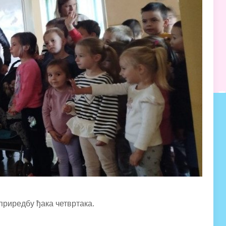
приредбу ђака четвртака.