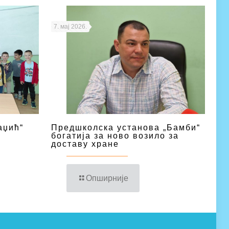
7. мај 2026.
аџић“
Предшколска установа „Бамби“
богатија за ново возило за
доставу хране
Опширније