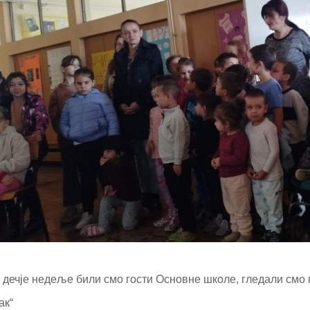
 дечје недеље били смо гости Основне школе, гледали смо 
ак“