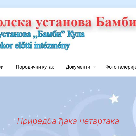
ви
Породични кутак
Документи
Фото галериј
Приредба ђака четвртака