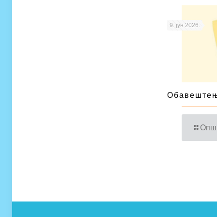
9. јун 2026.
Обавештењ
Опш