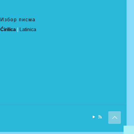
Избор писма
Ćirilica
|
Latinica