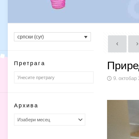
српски (cyr)
Прире
Претрага
9. октобар 
Архива
Архива