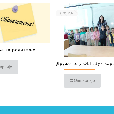
14. мај 2026.
е за родитеље
Дружење у ОШ „Вук Кар
ирније
Опширније