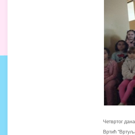
Четвртог дана
Вртић “Вртуљ