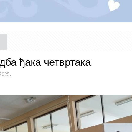
дба ђака четвртака
2025.