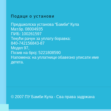
Подаци о установи
Предшколска установа “Бамби“ Кула
Мат.бр. 08004935
ПИБ: 100261597
Текући рачун за уплату боравка:
840-742156843-87
Модел 97,
Позив на број: 5221808590
Напомена: на уплатници обавезно уписати име
детета.
© 2007 ПУ Бамби Кула - Сва права задржана