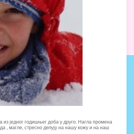
ка из једног годишњег доба у друго. Нагла промена
а , магле, стресно делују на нашу кожу и на наш