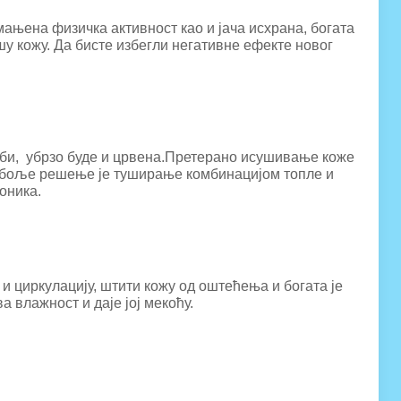
мањена физичка активност као и јача исхрана, богата
шу кожу. Да бисте избегли негативне ефекте новог
врби, убрзо буде и црвена.Претерано исушивање коже
ајбоље решење је туширање комбинацијом топле и
оника.
 циркулацију, штити кожу од оштећења и богата је
 влажност и даје јој мекоћу.