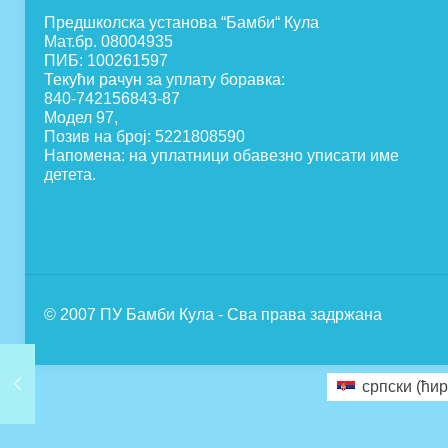
Предшколска установа “Бамби“ Кула
Мат.бр. 08004935
ПИБ: 100261597
Текући рачун за уплату боравка:
840-742156843-87
Модел 97,
Позив на број: 5221808590
Напомена: на уплатници обавезно уписати име
детета.
© 2007 ПУ Бамби Кула - Сва права задржана
српски (ћир