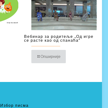
Вебинар за родитеље „Од игре
се расте као од спанаћа“
Опширније
Избор писма