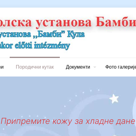
ви
Породични кутак
Документи
Фото галериј
Припремите кожу за хладне дане