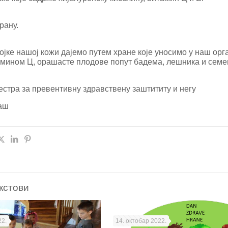
рану.
јке нашој кожи дајемо путем хране које уносимо у наш орг
мином Ц, орашасте плодове попут бадема, лешника и семен
стра за превентивну здравствену заштититу и негу
аш
кстови
22.
14. октобар 2022.