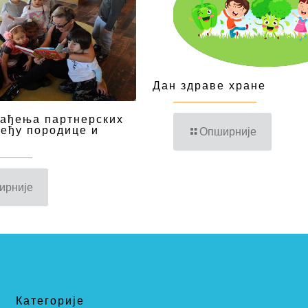
Дан здраве хране
рађења партнерских
еђу породице и
Опширније
ирније
Категорије