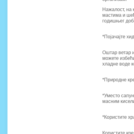
Нажалост, на 
мастима и шећ
годишњег доб
*Појачајте хи
Оштар ветар и
можете избећ
хладне воде к
*Природне кре
*Уместо сапун
масним кисели
*Користите х
Користите кре