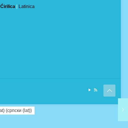
Ćirilica
|
Latinica
at)
(
српски (lat)
)