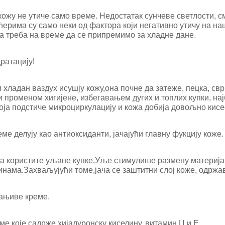
кожу не утиче само време. Недостатак сунчеве светлости, с
ерима су само неки од фактора који негативно утичу на на
а треба на време да се припремимо за хладне дане.
дратацију!
 хладан ваздух исушју кожу,она почне да затеже, пецка, с
и променом хигијене, избегавањем дугих и топлих купки, н
оја подстиче микроциркулацију и кожа добија довољно кисе
ме делују као антиоксиданти, јачајући главну фукцију коже.
а користите уљане купке.Уље стимулише размену материја и
нама.Захваљујући томе,јача се заштитни слој коже, одржава
рањиве креме.
ме које садрже хијалуронску киселину, витамин Ц и Е.