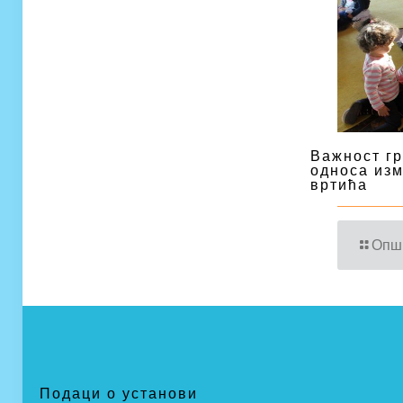
Важност г
односа изм
вртића
Опш
Подаци о установи