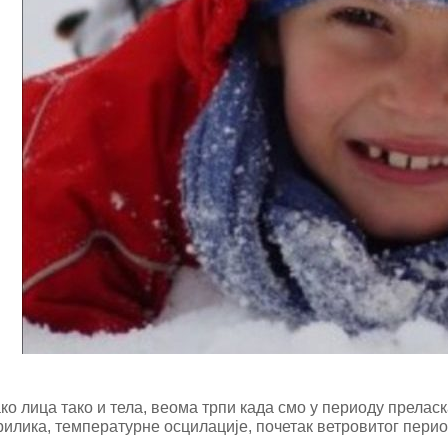
ко лица тако и тела, веома трпи када смо у периоду прелас
илика, температурне осцилације, почетак ветровитог период