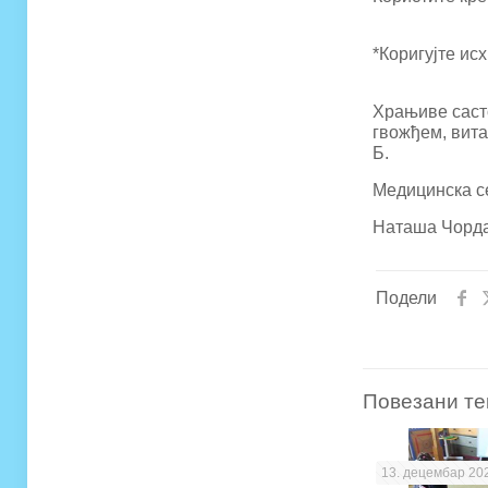
*Коригујте исх
Храњиве састо
гвожђем, вита
Б.
Медицинска се
Наташа Чорд
Подели
Повезани те
13. децембар 20