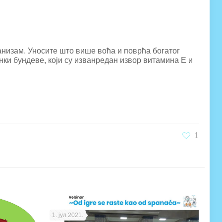
анизам. Уносите што више воћа и поврћа богатог
ки бундеве, који су изванредан извор витамина Е и
1
1. јул 2021.