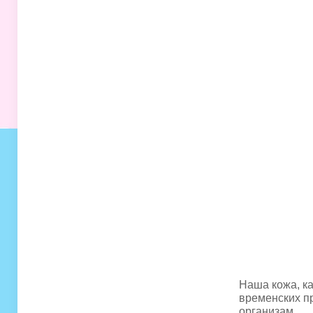
Наша кожа, ка
временских пр
организам.