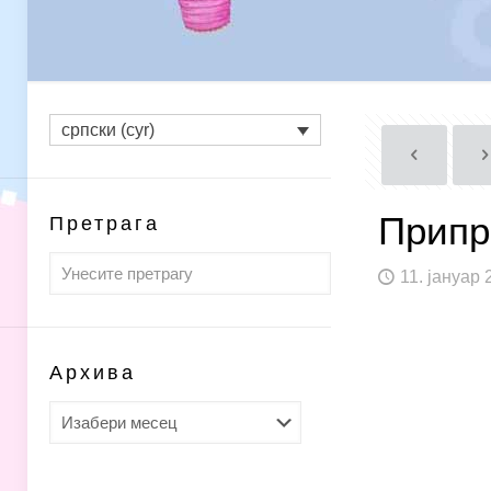
српски (cyr)
Припр
Претрага
11. јануар 
Архива
Архива