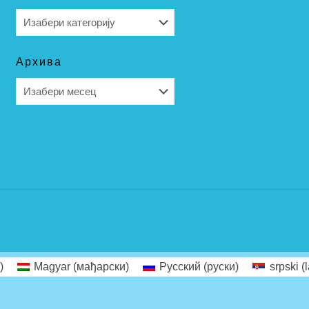
Категорије
Архива
Архива
)
Magyar
(
мађарски
)
Русский
(
руски
)
srpski (l