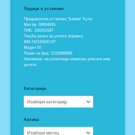
Подаци о установи
Предшколска установа “Бамби“ Кула
Мат.бр. 08004935
ПИБ: 100261597
Текући рачун за уплату боравка:
840-742156843-87
Модел 97,
Позив на број: 5221808590
Напомена: на уплатници обавезно уписати име
детета.
Категорије
Категорије
Архива
Архива