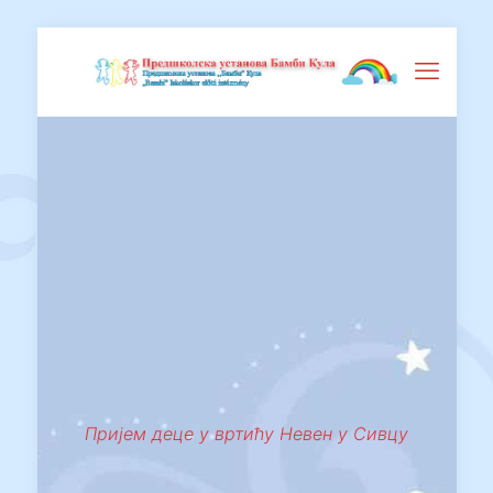
Пријем деце у вртићу Невен у Сивцу