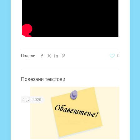
Подели
0
Повезани текстови
9. јун 2026.