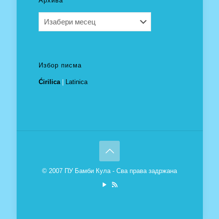
Архива
Архива
Избор писма
Ćirilica
|
Latinica
© 2007 ПУ Бамби Кула - Сва права задржана