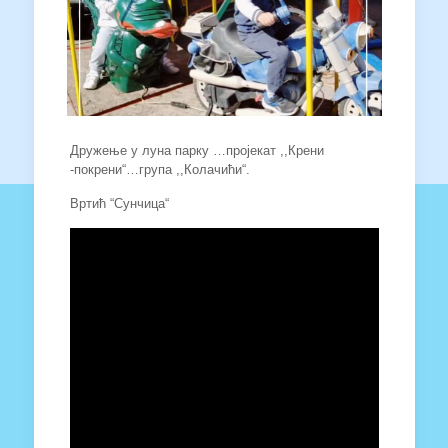
Дружење у луна парку …пројекат ,,Крени
-покрени“…група ,,Колачићи“.
Вртић “Сунчица“