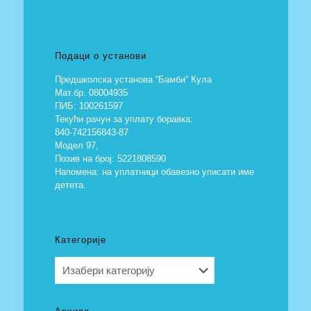
Подаци о установи
Предшколска установа “Бамби“ Кула
Мат.бр. 08004935
ПИБ: 100261597
Текући рачун за уплату боравка:
840-742156843-87
Модел 97,
Позив на број: 5221808590
Напомена: на уплатници обавезно уписати име
детета.
Категорије
Категорије