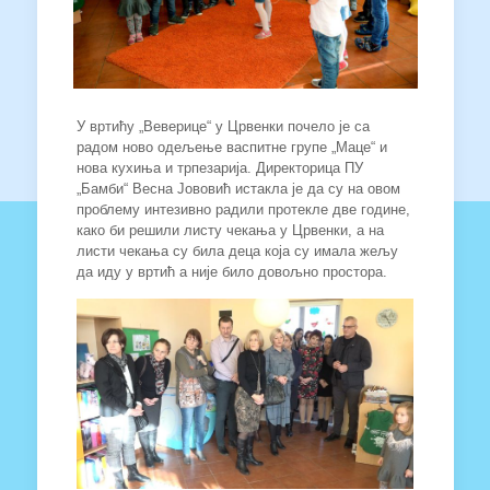
У вртићу „Веверице“ у Црвенки почело је са
радом ново одељење васпитне групе „Маце“ и
нова кухиња и трпезарија. Директорица ПУ
„Бамби“ Весна Јововић истакла је да су на овом
проблему интезивно радили протекле две године,
како би решили листу чекања у Црвенки, а на
листи чекања су била деца која су имала жељу
да иду у вртић а није било довољно простора.