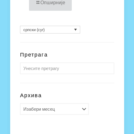
Опширније
српски (cyr)
Претрага
Архива
Архива