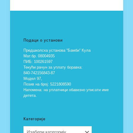
Подаци о установи
Предшколска установа “Бамби“ Кула
Мат.бр. 08004935
ПИБ: 100261597
Текући рачун за уплату боравка:
840-742156843-87
Модел 97,
Позив на број: 5221808590
Напомена: на уплатници обавезно уписати име
детета.
Категорије
Категорије