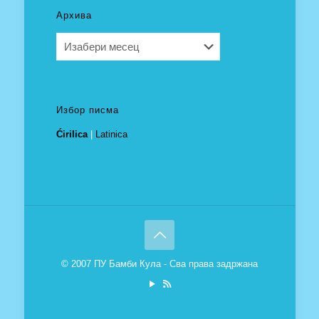
Архива
Архива
Избор писма
Ćirilica
|
Latinica
© 2007 ПУ Бамби Кула - Сва права задржана