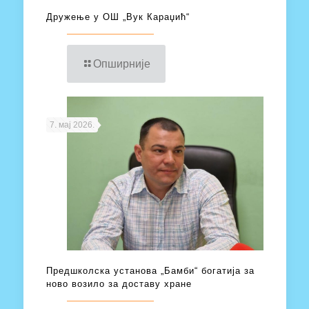
Дружење у ОШ „Вук Караџић“
Опширније
7. мај 2026.
Предшколска установа „Бамби“ богатија за
ново возило за доставу хране