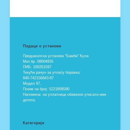
Подаци о установи
Предшколска установа “Бамби“ Кула
Мат.бр. 08004935
ПИБ: 100261597
Текући рачун за уплату боравка:
840-742156843-87
Модел 97,
Позив на број: 5221808590
Напомена: на уплатници обавезно уписати име
детета.
Категорије