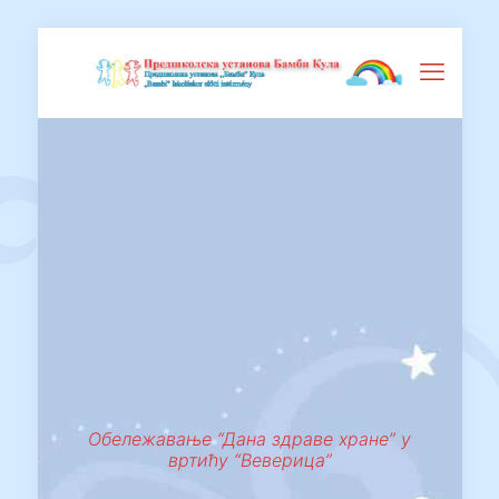
Обележавање “Дана здраве хране” у
вртићу “Веверица”