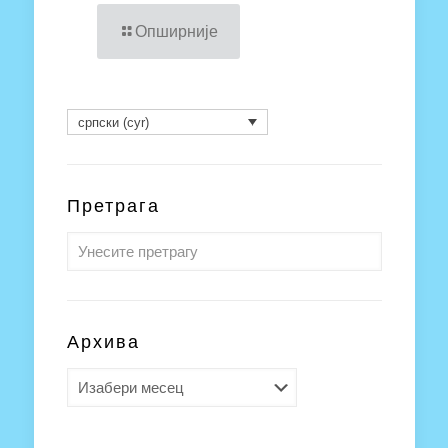
Опширније
српски (cyr)
Претрага
Архива
Архива