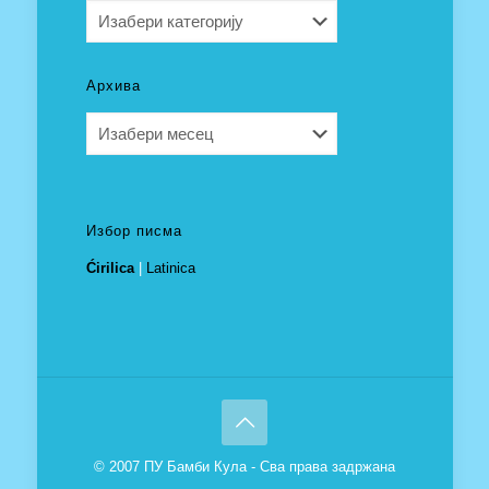
Категорије
Архива
Архива
Избор писма
Ćirilica
|
Latinica
© 2007 ПУ Бамби Кула - Сва права задржана