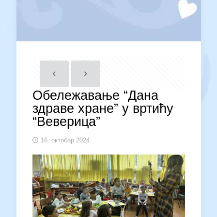
Обележавање “Дана
здраве хране” у вртићу
“Веверица”
16. октобар 2024.