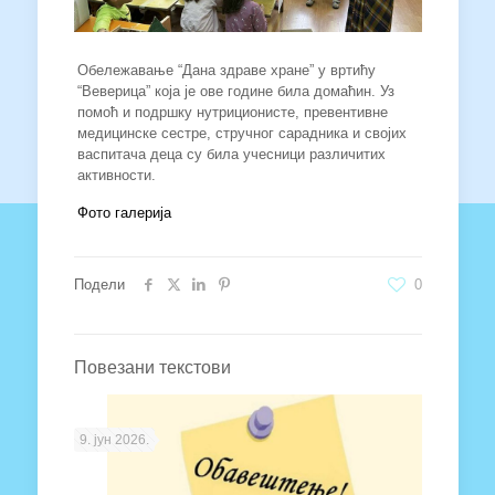
Обележавање “Дана здраве хране” у вртићу
“Веверица” која је ове године била домаћин. Уз
помоћ и подршку нутриционисте, превентивне
медицинске сестре, стручног сарадника и својих
васпитача деца су била учесници различитих
активности.
Фото галерија
Подели
0
Повезани текстови
9. јун 2026.