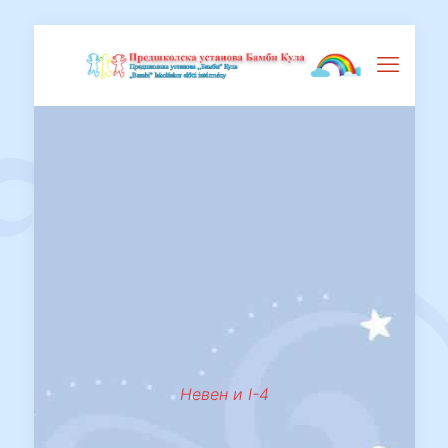
Невен и I-4