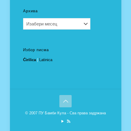
Архива
Архива
Избор писма
Ćirilica
|
Latinica
© 2007 ПУ Бамби Кула - Сва права задржана