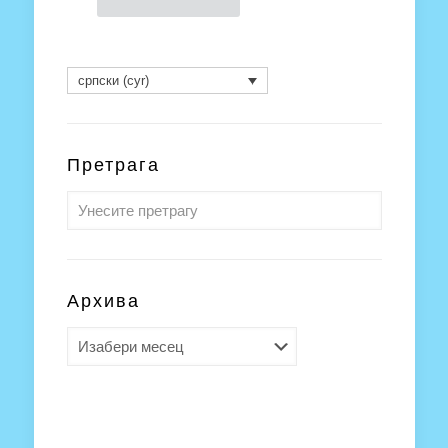
српски (cyr)
Претрага
Архива
Архива