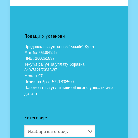
Подаци о установи
Предшколска установа “Бамби“ Кула
Мат.бр. 08004935
ПИБ: 100261597
Текући рачун за уплату боравка:
840-742156843-87
Модел 97,
Позив на број: 5221808590
Напомена: на уплатници обавезно уписати име
детета.
Категорије
Категорије