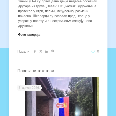
Ученици I-4 су првог дана дечје недеље посетили
другаре из групе „Невен“ ПУ „Бамби“. Дружење је
протекло у игри, песми, међусобној размени
поклона. Школарци су позвали предшколце у
узвратну посету и с нестрпљењм очекују ново
дружење.
Фото галерија
Подели
0
Повезани текстови
7. август 2026.