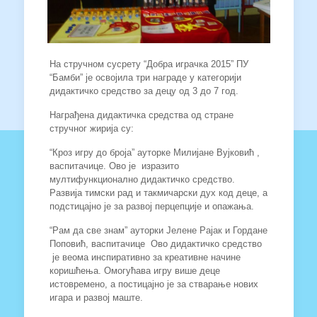
На стручном сусрету “Добра играчка 2015” ПУ
“Бамби” је освојила три награде у категорији
дидактичко средство за децу од 3 до 7 год.
Награђена дидактичка средства од стране
стручног жирија су:
“Кроз игру до броја” ауторке Милијане Вујковић ,
васпитачице. Ово је изразито
мултифункционално дидактичко средство.
Развија тимски рад и такмичарски дух код деце, а
подстицајно је за развој перцепције и опажања.
“Рам да све знам” ауторки Јелене Рајак и Гордане
Поповић, васпитачице Ово дидактичко средство
је веома инспиративно за креативне начине
коришћења. Омогућава игру више деце
истовремено, а постицајно је за стварање нових
игара и развој маште.