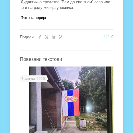
Дидактичко средство “Рам да све знам” освојило
је и награду жирија учесника.
Фото галерија
Подели
0
Повезани текстови
7. август 2026.