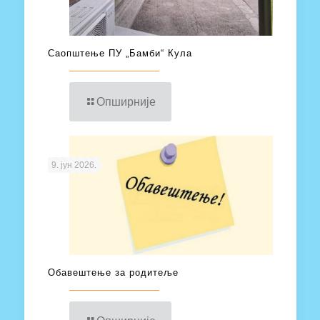
Саопштење ПУ „Бамби“ Кула
Опширније
9. јун 2026.
Обавештење за родитеље