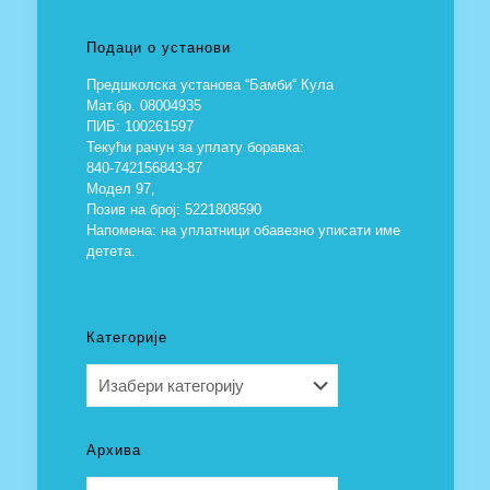
Подаци о установи
Предшколска установа “Бамби“ Кула
Мат.бр. 08004935
ПИБ: 100261597
Текући рачун за уплату боравка:
840-742156843-87
Модел 97,
Позив на број: 5221808590
Напомена: на уплатници обавезно уписати име
детета.
Категорије
Категорије
Архива
Архива