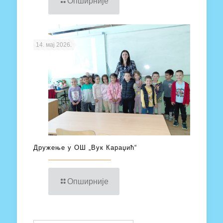
Опширније
14. мај 2026.
Дружење у ОШ „Вук Караџић“
Опширније