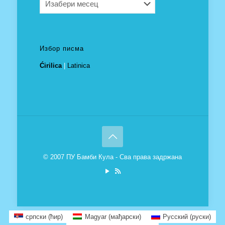
Избор писма
Ćirilica
|
Latinica
© 2007 ПУ Бамби Кула - Сва права задржана
српски (ћир)
Magyar
(
мађарски
)
Русский
(
руски
)