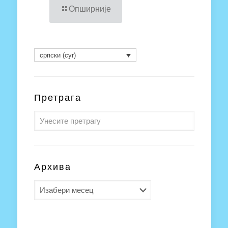
Опширније
српски (cyr)
Претрага
Архива
Архива