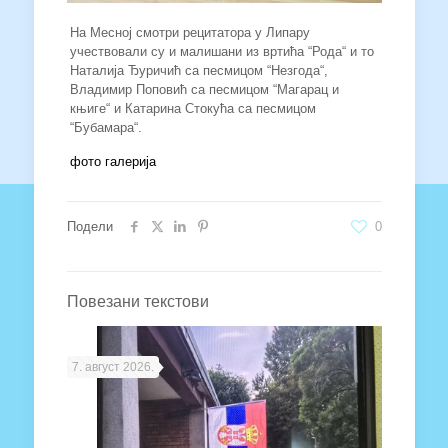
На Месној смотри рецитатора у Липару
учествовали су и малишани из вртића “Рода“ и то
Наталија Ђуричић са песмицом “Незгода“,
Владимир Поповић са песмицом “Магарац и
књиге“ и Катарина Стокућа са песмицом
“Бубамара“.
фото галерија
Подели
0
Повезани текстови
7. август 2026.