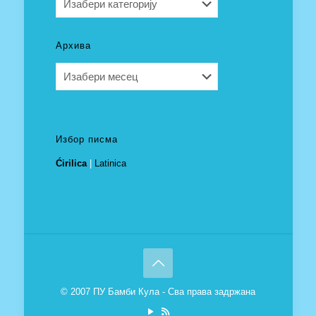
Архива
Архива
Избор писма
Ćirilica
|
Latinica
© 2007 ПУ Бамби Кула - Сва права задржана