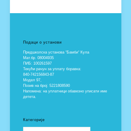
Подаци о установи
Предшколска установа “Бамби“ Кула
Мат.бр. 08004935
ПИБ: 100261597
Текући рачун за уплату боравка:
840-742156843-87
Модел 97,
Позив на број: 5221808590
Напомена: на уплатници обавезно уписати име
детета.
Категорије
Категорије