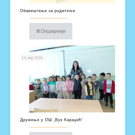
Обавештење за родитеље
Опширније
14. мај 2026.
Дружење у ОШ „Вук Караџић“