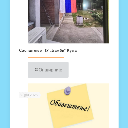
Саопштење ПУ „Бамби“ Кула
Опширније
9. јун 2026.