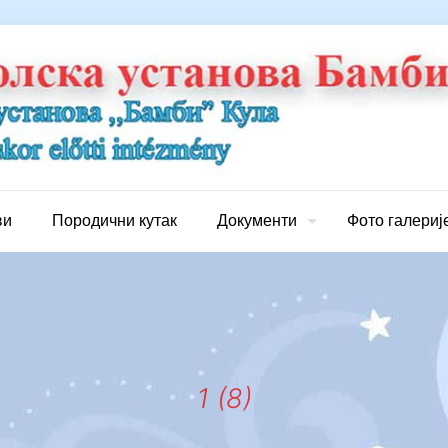
ви
Породични кутак
Документи
Фото галериј
1 (8)