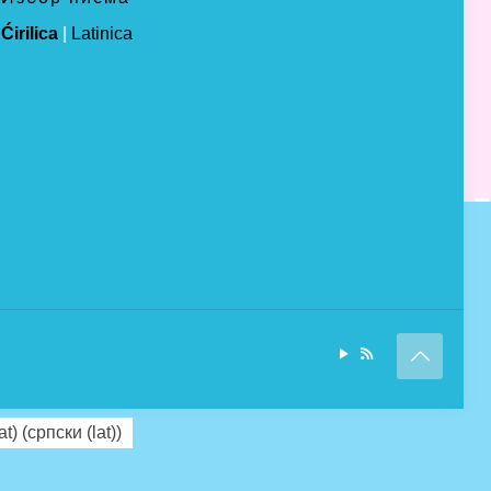
Ćirilica
|
Latinica
at)
(
српски (lat)
)