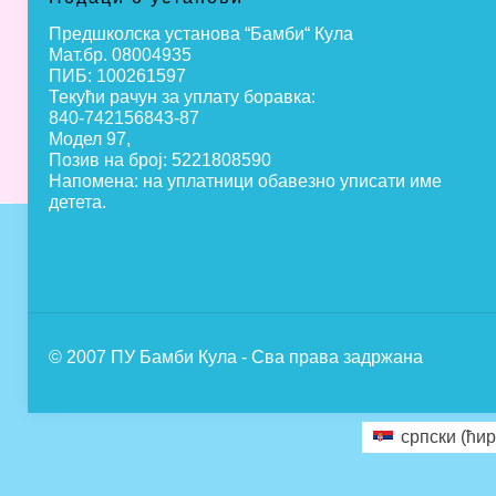
Предшколска установа “Бамби“ Кула
Мат.бр. 08004935
ПИБ: 100261597
Текући рачун за уплату боравка:
840-742156843-87
Модел 97,
Позив на број: 5221808590
Напомена: на уплатници обавезно уписати име
детета.
© 2007 ПУ Бамби Кула - Сва права задржана
српски (ћир