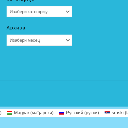
Категорије
Архива
Архива
)
Magyar
(
мађарски
)
Русский
(
руски
)
srpski (l