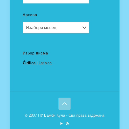
Архива
Архива
Избор писма
Ćirilica
|
Latinica
© 2007 ПУ Бамби Кула - Сва права задржана