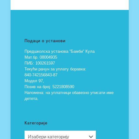
Подаци о установи
Предшколска установа “Бамби“ Кула
Мат.бр. 08004935
ПИБ: 100261597
Текући рачун за уплату боравка:
840-742156843-87
Модел 97,
Позив на број: 5221808590
Напомена: на уплатници обавезно уписати име
детета.
Категорије
Категорије